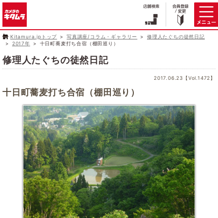
Kitamura.jpトップ
写真講座/コラム・ギャラリー
修理人たぐちの徒然日記
2017年
十日町蕎麦打ち合宿（棚田巡り）
修理人たぐちの徒然日記
2017.06.23【Vol.1472】
十日町蕎麦打ち合宿（棚田巡り）