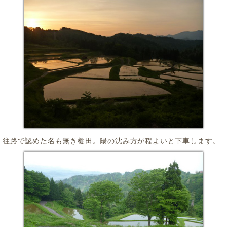
往路で認めた名も無き棚田。陽の沈み方が程よいと下車します。