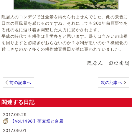
隠居人のコンデジでは全景を納められませんでした。此の景色に
日本の原風景を感じるのですね。それにしても300年前原野であ
る此の地に辿り着き開墾した人力に驚かされます。
平成の時代でも耕作は苦労多きと思います。帰りは向かいの山裾
を回りますと跡継ぎがおらないのか？水利が悪いのか？機械化の
難しさなのか？多くの耕作放棄棚田が草に覆われていました。
前の記事へ
次の記事へ
関連する日記
2017.09.29
【Vol.1498】蕎麦畑と台風
2017.09.01