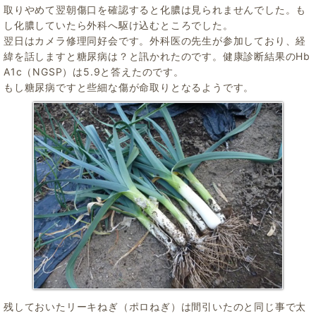
取りやめて翌朝傷口を確認すると化膿は見られませんでした。も
し化膿していたら外科へ駆け込むところでした。
翌日はカメラ修理同好会です。外科医の先生が参加しており、経
緯を話しますと糖尿病は？と訊かれたのです。健康診断結果のHb
A1c（NGSP）は5.9と答えたのです。
もし糖尿病ですと些細な傷が命取りとなるようです。
残しておいたリーキねぎ（ポロねぎ）は間引いたのと同じ事で太