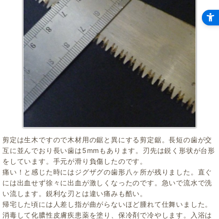
剪定は生木ですので木材用の鋸と異にする剪定鋸。長短の歯が交
互に並んでおり長い歯は5mmもあります。刃先は鋭く形状が台形
をしています。手元が滑り負傷したのです。
痛い！と感じた時にはジグザグの歯形八ヶ所が残りました。直ぐ
には出血せず徐々に出血が激しくなったのです。急いで流水で洗
い流します。鋭利な刃とは違い痛みも酷い。
帰宅した頃には人差し指が曲がらないほど腫れて仕舞いました。
消毒して化膿性皮膚疾患薬を塗り、保冷剤で冷やします。入浴は