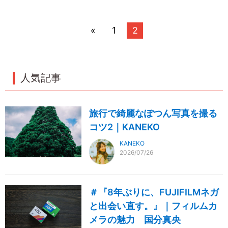
«
1
2
人気記事
旅行で綺麗なぽつん写真を撮る
コツ2｜KANEKO
KANEKO
2026/07/26
＃『8年ぶりに、FUJIFILMネガ
と出会い直す。』｜フィルムカ
メラの魅力 国分真央