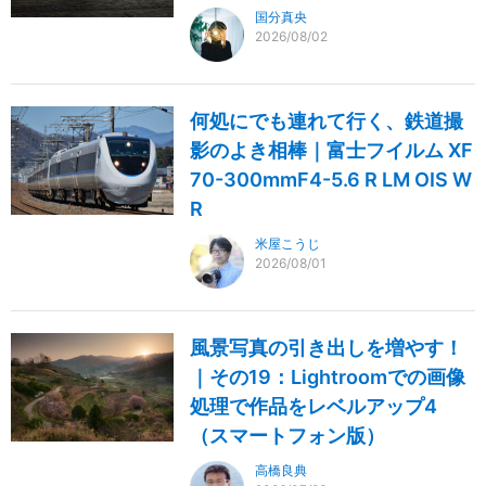
国分真央
2026/08/02
何処にでも連れて行く、鉄道撮
影のよき相棒｜富士フイルム XF
70-300mmF4-5.6 R LM OIS W
R
米屋こうじ
2026/08/01
風景写真の引き出しを増やす！
｜その19：Lightroomでの画像
処理で作品をレベルアップ4
（スマートフォン版）
高橋良典