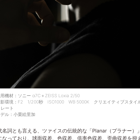
用機材：ソニー α7C＋ZEISS Loxia 2/50
影環境：F2 1/200秒 ISO1000 WB:5000K クリエイティブスタイ
トレート
モデル：小栗絵里加
詞とも言える、ツァイスの伝統的な「Planar（プラナー）
になっており、球面収差、色収差、倍率色収差、歪曲収差を抑