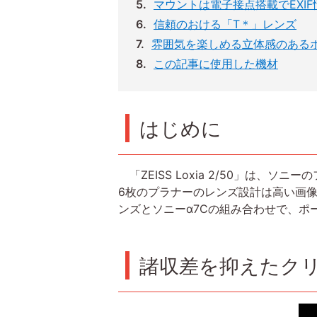
マウントは電子接点搭載でEXI
信頼のおける「T＊」レンズ
雰囲気を楽しめる立体感のある
この記事に使用した機材
はじめに
「ZEISS Loxia 2/50」は
6枚のプラナーのレンズ設計は高い画
ンズとソニーα7Cの組み合わせで、
諸収差を抑えたク