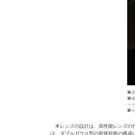
■使
■撮
ー
■
本レンズの設計は、高性能レンズの代名
は、ダブルガウス型の前後対称の構成