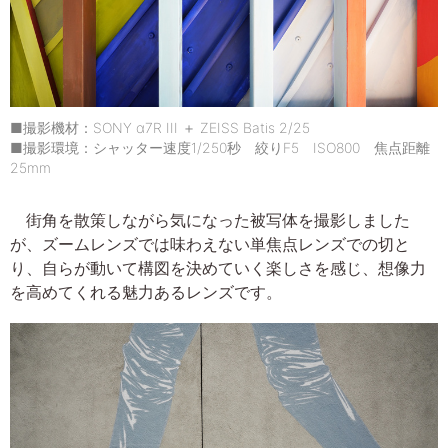
■撮影機材：SONY α7R III ＋ ZEISS Batis 2/25
■撮影環境：シャッター速度1/250秒 絞りF5 ISO800 焦点距離
25mm
街角を散策しながら気になった被写体を撮影しました
が、ズームレンズでは味わえない単焦点レンズでの切と
り、自らが動いて構図を決めていく楽しさを感じ、想像力
を高めてくれる魅力あるレンズです。