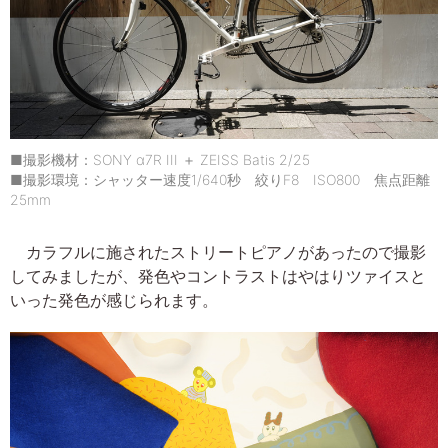
■撮影機材：SONY α7R III ＋ ZEISS Batis 2/25
■撮影環境：シャッター速度1/640秒 絞りF8 ISO800 焦点距離
25mm
カラフルに施されたストリートピアノがあったので撮影
してみましたが、発色やコントラストはやはりツァイスと
いった発色が感じられます。