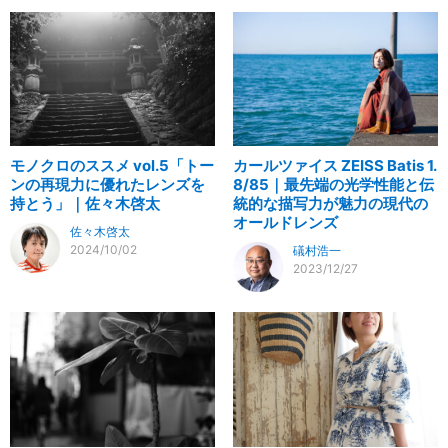
モノクロのススメ vol.5「トー
カールツァイス ZEISS Batis 1.
ンの再現力に優れたレンズを
8/85｜最先端の光学性能と伝
持とう」｜佐々木啓太
統的な描写力が魅力の現代の
オールドレンズ
佐々木啓太
2024/10/02
礒村浩一
2023/12/27