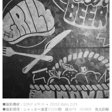
■撮影機材：SONY α7R III ＋ ZEISS Batis 2/25
■撮影環境：シャッター速度1/1250秒 絞りF8 ISO800 焦点距離