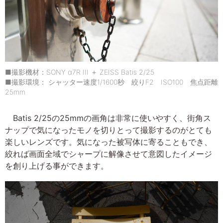
■撮影機材：SONY α7R III ＋ ZEISS Batis 2/25
■撮影環境： シャッター速度1/1600秒 絞りF2 ISO100 焦点距離
25mm
Batis 2/25の25mmの画角は非常に使いやすく、街角ス
ナップで気になったモノを切りとって撮影するのがとても
楽しいレンズです。気になった被写体に寄ることもでき、
絞れば画面全域でシャープに解像させて意図したイメージ
を創り上げる事ができます。