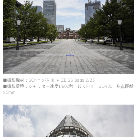
■撮影機材：SONY α7R III ＋ ZEISS Batis 2/25
■撮影環境：シャッター速度1/800秒 絞りF14 ISO400 焦点距離
25mm