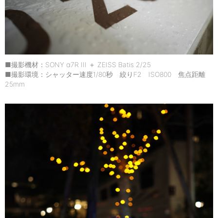
■撮影機材：SONY α7R III ＋ ZEISS Batis 2/25
■撮影環境：シャッター速度1/80秒 絞りF2 ISO800 焦点距離
25mm