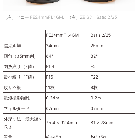
（左）ソニー FE24mmF1.4GM、（右）ZEISS Batis 2/25
FE24mmF1.4GM
Batis 2/25
焦点距離
24mm
25mm
画角（35mm判）
84°
82°
開放絞り（F値）
F1.4
F2
最小絞り（F値）
F16
F22
絞り羽根
11枚
9枚
最短撮影距離
0.24ｍ
0.2ｍ
フィルター径
67mm
67mm
外形寸法 最大径ｘ
75.4 x 92.4mm
81 x 78mm
長さ
質量
約445g
約335g