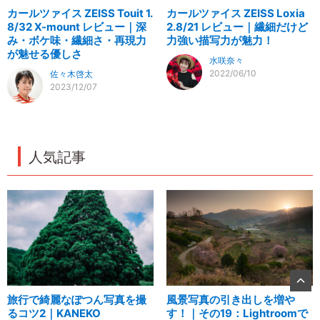
カールツァイス ZEISS Touit 1.
カールツァイス ZEISS Loxia
8/32 X-mount レビュー｜深
2.8/21 レビュー｜繊細だけど
み・ボケ味・繊細さ・再現力
力強い描写力が魅力！
が魅せる優しさ
水咲奈々
2022/06/10
佐々木啓太
2023/12/07
人気記事
旅行で綺麗なぽつん写真を撮
風景写真の引き出しを増や
るコツ2｜KANEKO
す！｜その19：Lightroomで