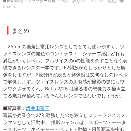
■撮影環境：シャッター速度1/25秒 絞りF2 ISO200 焦点距離
25mm
まとめ
25mmの画角は常用レンズとしてとても使いやすく、ツ
ァイスレンズの発色やコントラスト、シャープ感はどれも
満足がいくレベル。フルサイズのαの性能を余すことなく表
現できるレンズの一本です。F2開放からしっかりとした解
像をしますが、2段分ほど絞ると解像感は文句なしのレベル
で解像します。ツァイスレンズの所有感が撮影の際にもワ
クワクさせてくれ、Batis 2/25 は撮る者の想像力を掻き立
てる魅力が秘めているそんなレンズではないでしょうか。
■写真家：
坂井田富三
写真小売業会で27年勤務したのち独立しフリーランスカメ
ラマンとして活動中。 撮影ジャンルは、スポーツ・モータ
ースポーツ、ネイチャー・ペット・動物・風景写真を中心