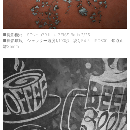
■撮影機材：SONY α7R III ＋ ZEISS Batis 2/25
■撮影環境：シャッター速度1/100秒 絞りF4.5 ISO800 焦点距
離25mm