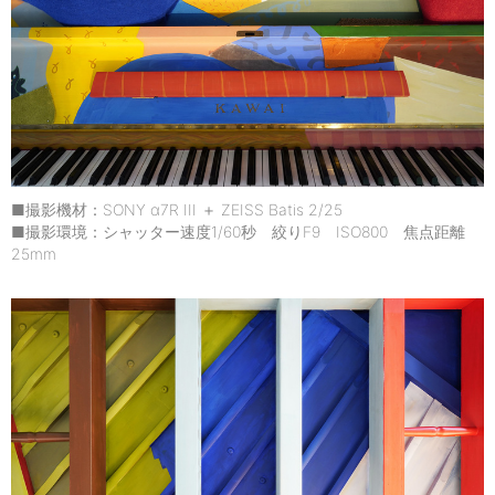
■撮影機材：SONY α7R III ＋ ZEISS Batis 2/25
■撮影環境：シャッター速度1/60秒 絞りF9 ISO800 焦点距離
25mm