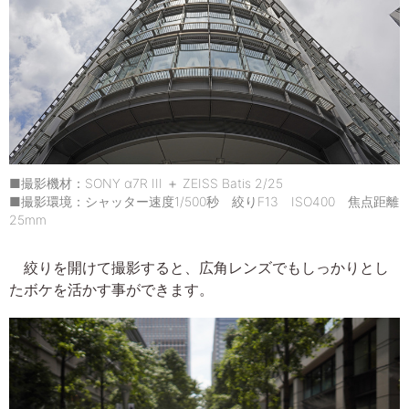
■撮影機材：SONY α7R III ＋ ZEISS Batis 2/25
■撮影環境：シャッター速度1/500秒 絞りF13 ISO400 焦点距離
25mm
絞りを開けて撮影すると、広角レンズでもしっかりとし
たボケを活かす事ができます。