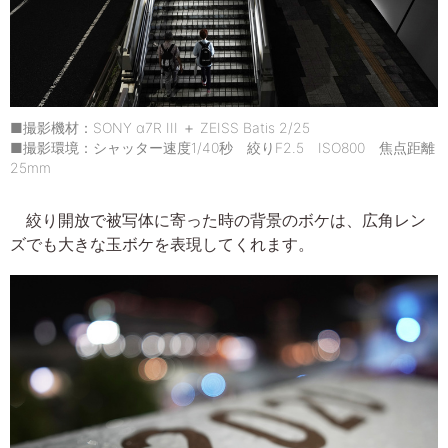
■撮影機材：SONY α7R III ＋ ZEISS Batis 2/25
■撮影環境：シャッター速度1/40秒 絞りF2.5 ISO800 焦点距離
25mm
絞り開放で被写体に寄った時の背景のボケは、広角レン
ズでも大きな玉ボケを表現してくれます。