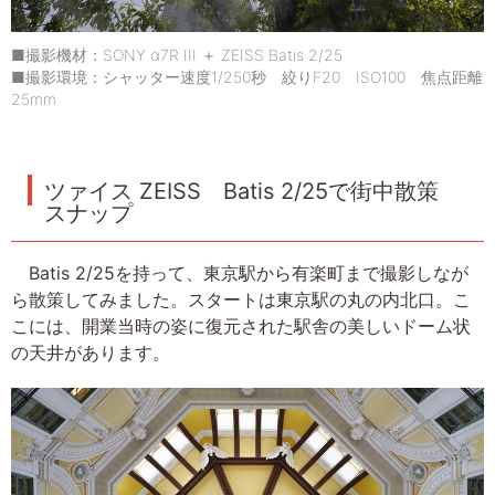
■撮影機材：SONY α7R III ＋ ZEISS Batis 2/25
■撮影環境：シャッター速度1/250秒 絞りF20 ISO100 焦点距離
25mm
ツァイス ZEISS Batis 2/25で街中散策
スナップ
Batis 2/25を持って、東京駅から有楽町まで撮影しなが
ら散策してみました。スタートは東京駅の丸の内北口。こ
こには、開業当時の姿に復元された駅舎の美しいドーム状
の天井があります。