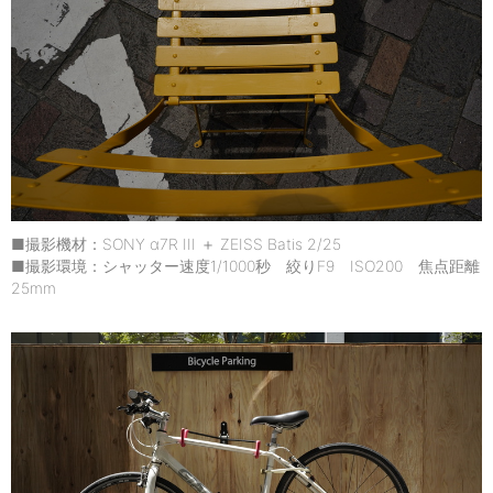
■撮影機材：SONY α7R III ＋ ZEISS Batis 2/25
■撮影環境：シャッター速度1/1000秒 絞りF9 ISO200 焦点距離
25mm