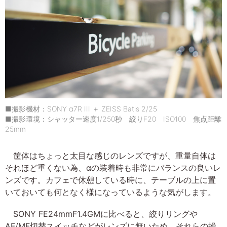
■撮影機材：SONY α7R III ＋ ZEISS Batis 2/25
■撮影環境：シャッター速度1/250秒 絞りF20 ISO100 焦点距離
25mm
筐体はちょっと太目な感じのレンズですが、重量自体は
それほど重くない為、αの装着時も非常にバランスの良いレ
ンズです。カフェで休憩している時に、テーブルの上に置
いておいても何となく様になっているような気がします。
SONY FE24mmF1.4GMに比べると、絞りリングや
AF/MF切替スイッチなどがレンズに無いため、それらの操