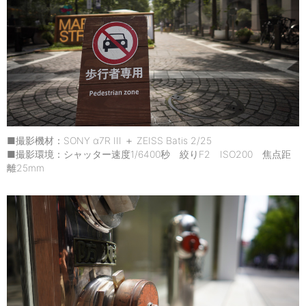
■撮影機材：SONY α7R III ＋ ZEISS Batis 2/25
■撮影環境：シャッター速度1/6400秒 絞りF2 ISO200 焦点距
離25mm