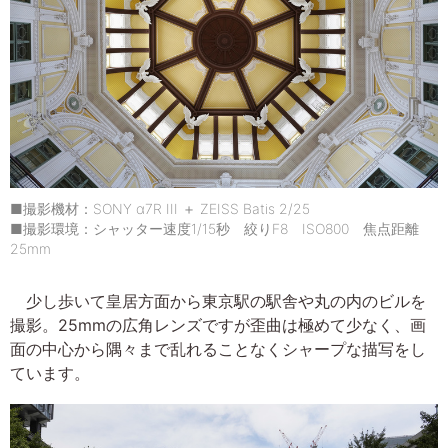
■撮影機材：SONY α7R III ＋ ZEISS Batis 2/25
■撮影環境：シャッター速度1/15秒 絞りF8 ISO800 焦点距離
25mm
少し歩いて皇居方面から東京駅の駅舎や丸の内のビルを
撮影。25mmの広角レンズですが歪曲は極めて少なく、画
面の中心から隅々まで乱れることなくシャープな描写をし
ています。