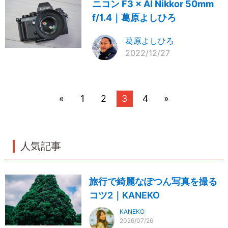
ニコン F3 × AI Nikkor 50mm
f/1.4｜葛原よしひろ
葛原よしひろ
2022/12/27
«
1
2
3
4
»
人気記事
旅行で綺麗なぽつん写真を撮る
コツ2｜KANEKO
KANEKO
2026/07/26