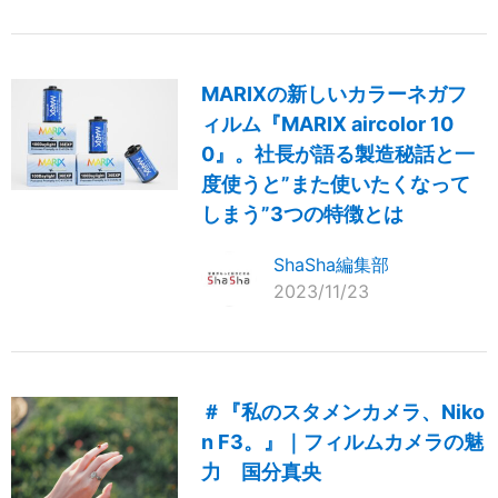
MARIXの新しいカラーネガフ
ィルム『MARIX aircolor 10
0』。社長が語る製造秘話と一
度使うと”また使いたくなって
しまう”3つの特徴とは
ShaSha編集部
2023/11/23
＃『私のスタメンカメラ、Niko
n F3。』｜フィルムカメラの魅
力 国分真央