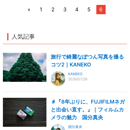
«
1
2
3
4
5
6
人気記事
旅行で綺麗なぽつん写真を撮る
コツ2｜KANEKO
KANEKO
2026/07/26
＃『8年ぶりに、FUJIFILMネガ
と出会い直す。』｜フィルムカ
メラの魅力 国分真央
国分真央