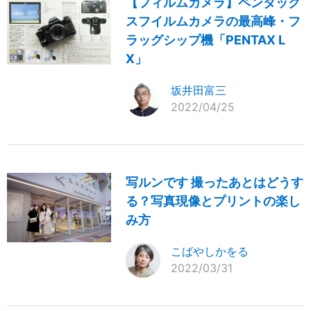
【フィルムカメラ】ペンタック
スフイルムカメラの最高峰・フ
ラッグシップ機「PENTAX L
X」
坂井田富三
2022/04/25
写ルンです 撮ったあとはどうす
る？写真現像とプリントの楽し
み方
こばやしかをる
2022/03/31