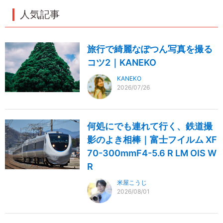
人気記事
旅行で綺麗なぽつん写真を撮る
コツ2｜KANEKO
KANEKO
2026/07/26
何処にでも連れて行く、鉄道撮
影のよき相棒｜富士フイルム XF
70-300mmF4-5.6 R LM OIS W
R
米屋こうじ
2026/08/01