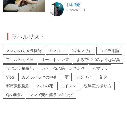
杉本優也
2026/08/01
ラベルリスト
スマホのカメラ機能
モノクロ
写ルンです
カメラ用語
フィルムカメラ
オールドレンズ
まるで〇〇のような写真
サバンナ撮影記
カメラ売れ筋ランキング
ヒマワリ
Vlog
カメラバッグの中身
雨
アジサイ
花火
都市景観撮影
ハスの花
スイレン
彼岸花の撮り方
冬の撮影
レンズ売れ筋ランキング