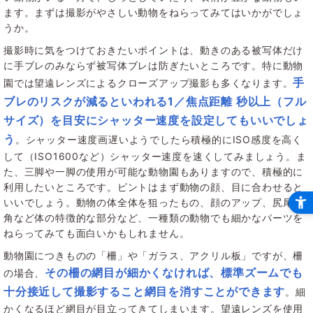
ます。まずは撮影がやさしい動物をねらってみてはいかがでしょ
うか。
撮影時に気をつけておきたいポイントは、動きのある被写体だけ
に手ブレのみならず被写体ブレは防ぎたいところです。特に動物
手
園では望遠レンズによるクローズアップ撮影も多くなります。
ブレのリスクが減るといわれる1／焦点距離 秒以上（フル
サイズ）を目安にシャッター速度を設定してもいいでしょ
う
。シャッター速度画遅いようでしたら積極的にISO感度を高く
して（ISO1600など）シャッター速度を速くしてみましょう。ま
た、三脚や一脚の使用が可能な動物園もありますので、積極的に
利用したいところです。ピントはまず動物の顔、目に合わせると
いいでしょう。動物の体全体を狙ったもの、顔のアップ、尻尾や
角など体の特徴的な部分など、一種類の動物でも細かなパーツを
ねらってみても面白いかもしれません。
動物園につきものの「柵」や「ガラス、アクリル板」ですが、柵
その柵の網目が細かくなければ、標準ズームでも
の場合、
十分接近して撮影すること網目を消すことができます
。細
かくなるほど網目が目立ってきてしまいます。望遠レンズを使用