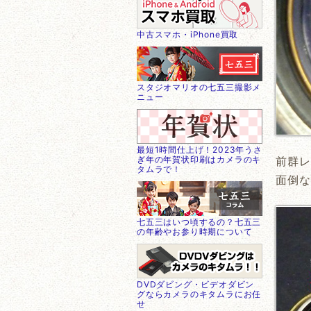
中古スマホ・iPhone買取
スタジオマリオの七五三撮影メ
ニュー
最短1時間仕上げ！2023年うさ
ぎ年の年賀状印刷はカメラのキ
前群レ
タムラで！
面倒な
七五三はいつ頃するの？七五三
の年齢やお参り時期について
DVDダビング・ビデオダビン
グならカメラのキタムラにお任
せ