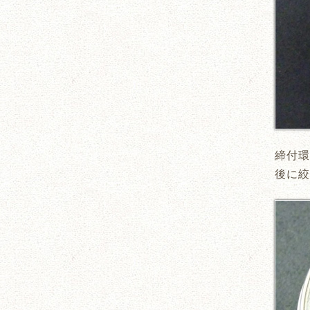
締付環
後に絞