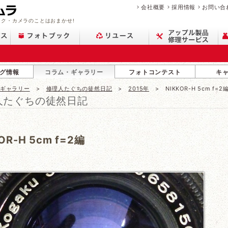
会社概要
採用情報
お問い合
ク・カメラのことはおまかせ!
グ情報
コラム・ギャラリー
フォトコンテスト
キ
・ギャラリー
修理人たぐちの徒然日記
2015年
NIKKOR-H 5cm f=2
人たぐちの徒然日記
OR-H 5cm f=2編