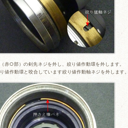
（赤○部）の剣先ネジを外し、絞り値作動環を外します。
り値作動環と咬合しています絞り値作動軸ネジを外します