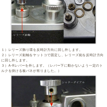
１）レリーズ飾り環を反時計方向に回し外します。
２）レリーズ釦軸をヤットコで固定し、レリーズ釦を反時計方向
に回し外します。
３）A-Rレバーを外します。（レバー下に動かないよう一定のト
ルクを掛ける板バネが有りました。）