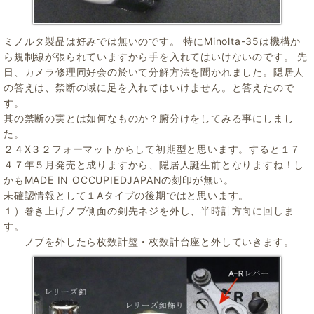
ミノルタ製品は好みでは無いのです。 特にMinolta-35は機構か
ら規制線が張られていますから手を入れてはいけないのです。 先
日、カメラ修理同好会の於いて分解方法を聞かれました。隠居人
の答えは、禁断の域に足を入れてはいけません。と答えたので
す。
其の禁断の実とは如何なものか？腑分けをしてみる事にしまし
た。
２４X３２フォーマットからして初期型と思います。すると１７
４７年５月発売と成りますから、隠居人誕生前となりますね！し
かもMADE IN OCCUPIEDJAPANの刻印が無い。
未確認情報として１Aタイプの後期ではと思います。
１）巻き上げノブ側面の剣先ネジを外し、半時計方向に回しま
す。
ノブを外したら枚数計盤・枚数計台座と外していきます。