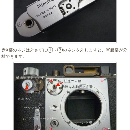
赤X部のネジは外さずに①～③のネジを外しますと、軍艦部が分
離できます。