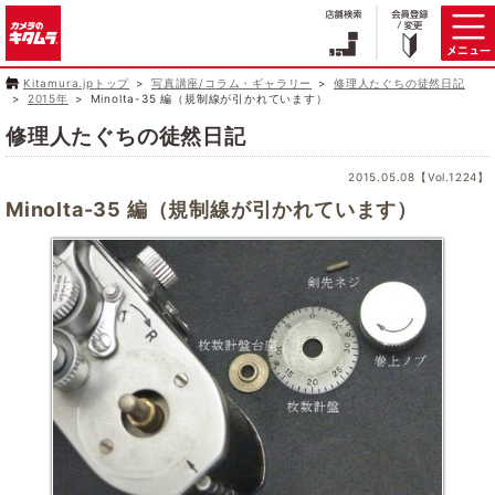
Kitamura.jpトップ
写真講座/コラム・ギャラリー
修理人たぐちの徒然日記
2015年
Minolta-35 編（規制線が引かれています）
修理人たぐちの徒然日記
2015.05.08【Vol.1224】
Minolta-35 編（規制線が引かれています）