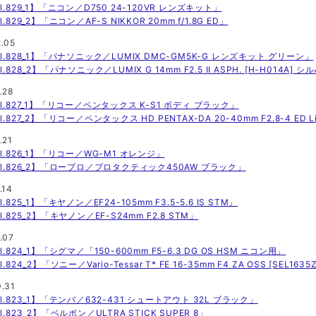
l.829_1】「ニコン／D750 24-120VR レンズキット」
l.829_2】「ニコン／AF-S NIKKOR 20mm f/1.8G ED」
2.05
ol.828_1】「パナソニック／LUMIX DMC-GM5K-G レンズキット グリーン」
l.828_2】「パナソニック／LUMIX G 14mm F2.5 II ASPH. [H-H014A] 
.28
ol.827_1】「リコー／ペンタックス K-S1 ボディ ブラック」
l.827_2】「リコー／ペンタックス HD PENTAX-DA 20-40mm F2.8-4 ED L
.21
ol.826_1】「リコー／WG-M1 オレンジ」
ol.826_2】「ロープロ／プロタクティック450AW ブラック」
.14
l.825_1】「キヤノン／EF24-105mm F3.5-5.6 IS STM」
l.825_2】「キヤノン／EF-S24mm F2.8 STM」
.07
l.824_1】「シグマ／「150-600mm F5-6.3 DG OS HSM ニコン用」
l.824_2】「ソニー／Vario-Tessar T* FE 16-35mm F4 ZA OSS [SEL1635
0.31
ol.823_1】「テンバ／632-431 シュートアウト 32L ブラック」
l.823_2】「ベルボン／ULTRA STICK SUPER 8」