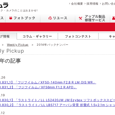
会社概要
採用情報
お問い合
ク・カメラのことはおまかせ!
グ情報
コラム・ギャラリー
フォトコンテスト
キ
Weekly Pickup
2014年バックナンバー
ly Pickup
4年の記事
2.26
l.831_1】「フジフイルム／XF50-140mm F2.8 R LM OIS WR」
l.831_2】「フジフイルム／XF56mm F1.2 R APD」
.19
ol.830_1】「ラストライト／LL LS2420JM JM Ezybox ソフトボックス
ol.830_2】「ラストライト／LL LB5717 アーバン背景 折畳式 1.5×2.1m シ
.12