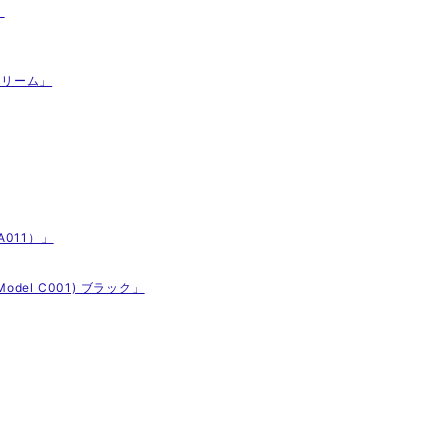
」
クリーム」
 A011）」
Model C001) ブラック」