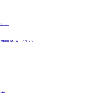
シルバー」
imited DC WR ブラック」
Z]」