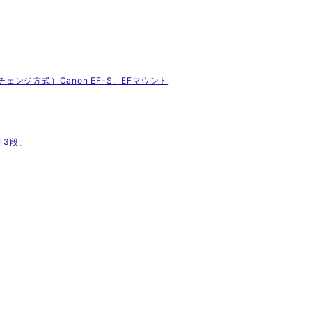
スチェンジ方式）Canon EF-S、EFマウント
 3段」