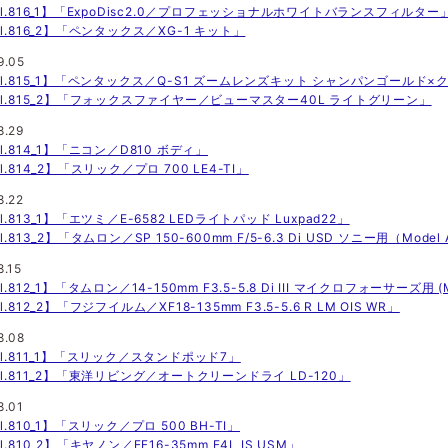
ol.816_1】「ExpoDisc2.0／プロフェッショナルホワイトバランスフィルター
ol.816_2】「ペンタックス／XG-1 キット」
9.05
ol.815_1】「ペンタックス／Q-S1 ズームレンズキット シャンパンゴールド×
ol.815_2】「フォックスファイヤー／ビューマスター40L ライトグリーン」
8.29
ol.814_1】「ニコン／D810 ボディ」
l.814_2】「スリック／プロ 700 LE4-TI」
8.22
l.813_1】「エツミ／E-6582 LEDライトパッド Luxpad22」
l.813_2】「タムロン／SP 150-600mm F/5-6.3 Di USD ソニー用（Model
8.15
l.812_1】「タムロン／14-150mm F3.5-5.8 Di III マイクロフォーサーズ用 (
l.812_2】「フジフイルム／XF18-135mm F3.5-5.6 R LM OIS WR」
8.08
ol.811_1】「スリック／スタンドポッド7」
ol.811_2】「東洋リビング／オートクリーンドライ LD-120」
8.01
l.810_1】「スリック／プロ 500 BH-TI」
l.810_2】「キヤノン／EF16-35mm F4L IS USM」