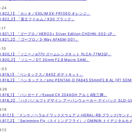
0.24
l.822_1】「カシオ／EXILIM EX-FR10EO オレンジ」
ol.822_2】「富士フイルム／X30 ブラック」
.17
l.821_1】「ゴープロ／HERO3+ Silver Edition CHDHN-302-JP」
l.821_2】「ゴープロ／3-Way AFAEM-001」
0.10
l.820_1】「ソニー／α77II ズームレンズキット [ILCA-77M2Q]」
l.820_2】「ソニー／DT 30mm F2.8 Macro SAM」
0.03
ol.819_1】「ペンタックス／645Z ボディキット」
l.819_2】「ペンタックス／smc PENTAX-D FA645 55mmF2.8 AL [IF] SD
9.26
ol.818_1】「バンガード／Espod CX 234AGH アルミ4段三脚」
ol.818_2】「ハクバ／ルフトデザイン アーバンウォーカー デイパック SLD-U
9.19
ol.817_1】「ドンケ／ヘラルドワックスウェア J-HERAL-RB ブラック/サンド
ol.817_2】「Swimming Fly（スイミングフライ）／OMININ トイデジタルカ
9.12