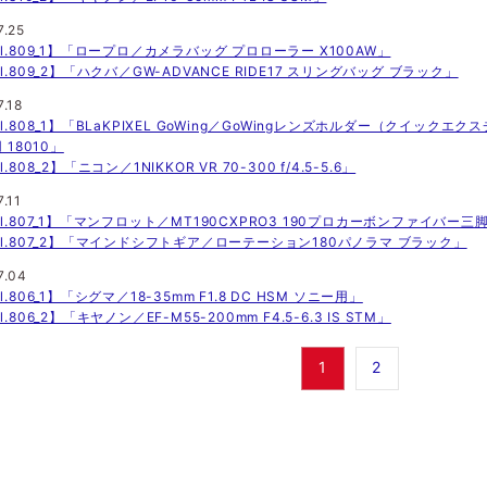
7.25
ol.809_1】「ロープロ／カメラバッグ プロローラー X100AW」
ol.809_2】「ハクバ／GW-ADVANCE RIDE17 スリングバッグ ブラック」
7.18
ol.808_1】「BLaKPIXEL GoWing／GoWingレンズホルダー（クイックエク
 18010」
l.808_2】「ニコン／1NIKKOR VR 70-300 f/4.5-5.6」
.11
ol.807_1】「マンフロット／MT190CXPRO3 190プロカーボンファイバー三脚
ol.807_2】「マインドシフトギア／ローテーション180パノラマ ブラック」
7.04
l.806_1】「シグマ／18-35mm F1.8 DC HSM ソニー用」
l.806_2】「キヤノン／EF-M55-200mm F4.5-6.3 IS STM」
1
2