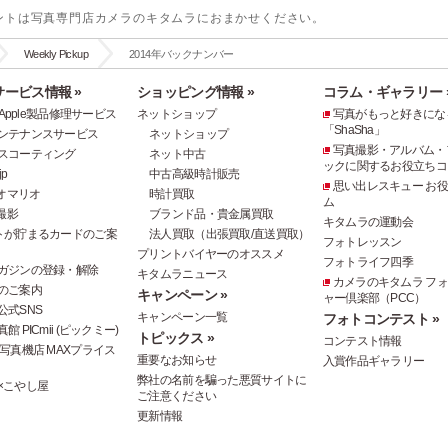
ントは写真専門店カメラのキタムラにおまかせください。
Weekly Pickup
2014年バックナンバー
ービス情報 »
ショッピング情報 »
コラム・ギャラリー 
e・Apple製品修理サービス
ネットショップ
写真がもっと好きにな
「ShaSha」
ンテナンスサービス
ネットショップ
写真撮影・アルバム・
スコーティング
ネット中古
ックに関するお役立ちコ
p
中古高級時計販売
思い出レスキュー お
オマリオ
時計買取
ム
撮影
ブランド品・貴金属買取
キタムラの運動会
トが貯まるカードのご案
法人買取（出張買取/直送買取）
フォトレッスン
プリントバイヤーのオススメ
フォトライフ四季
ガジンの登録・解除
キタムラニュース
カメラのキタムラ フ
のご案内
キャンペーン »
ャー倶楽部（PCC）
公式SNS
キャンペーン一覧
フォトコンテスト »
 PICmii (ピックミー)
トピックス »
コンテスト情報
写真機店 MAXプライス
重要なお知らせ
入賞作品ギャラリー
弊社の名前を騙った悪質サイトに
×こやし屋
ご注意ください
更新情報