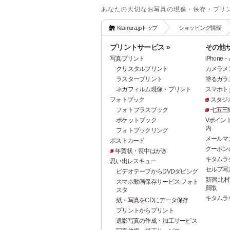
あなたの大切なお写真の現像・保存・プリ
Kitamura.jpトップ
ショッピング情報
プリントサービス »
その他サ
写真プリント
iPhon
クリスタルプリント
カメラメ
ラスタープリント
塗るガラ
ネガフィルム現像・プリント
スマホト.j
フォトブック
スタジ
フォトプラスブック
七五三
ポケットブック
Vポイン
内
フォトブックリング
メールマ
ポストカード
クーポン
年賀状・喪中はがき
キタムラ
思い出レスキュー
セルフ写真館
ビデオテープからDVDダビング
新宿 北村
スマホ動画保存サービス フォト
買取
スタ
キタムラ
紙・写真をCDにデータ保存
プリントからプリント
遺影写真の作成・加工サービス