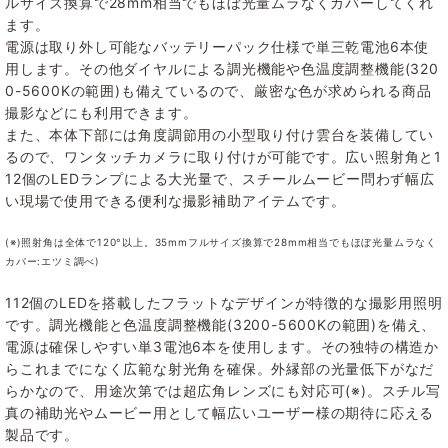
ルサイズ換算で28mm相当でもほぼ光量ムラなくカバーしてくれ
ます。
電源は取り外し可能なバッテリーパック仕様で単三乾電池6本使
用します。その他ダイヤルによる調光機能や色温度調整機能(320
0-5600Kの範囲)も備えているので、厳密な色が求められる商品
撮影などにも利用できます。
また、本体下部には角度調節用の小型取り付け雲台を装備してい
るので、ワンタッチカメラに取り付けが可能です。広い照射角と1
12個のLEDランプによる大光量で、スチールムービー問わず幅広
い現場で使用できる便利な撮影補助アイテムです。
(※)照射角は全体で120°以上。35mmフルサイズ換算で28mm相当でもほぼ光量ムラなく
カバー:エツミ調べ)
112個のLEDを搭載したフラットなデザインが特徴的な撮影用照明
です。調光機能と色温度調整機能(3200-5600Kの範囲)を備え、
電源は確保しやすい単3電池6本を使用します。その独特の構造か
らこれまでになく広範な射光角を確保。外縁部の光量低下がなだ
らかなので、用途次第では超広角レンズにも対応可(※)。スチル写
真の補助光やムービー用として幅広いユーザー様の期待に応える
製品です。