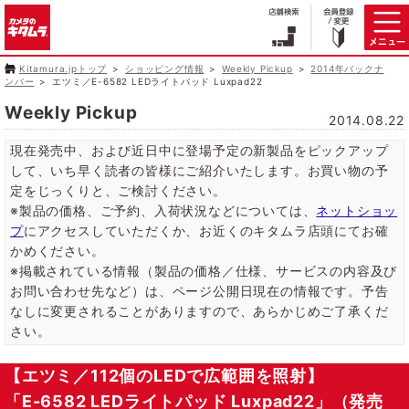
Kitamura.jpトップ
ショッピング情報
Weekly Pickup
2014年バックナ
ンバー
エツミ／E-6582 LEDライトパッド Luxpad22
Weekly Pickup
2014.08.22
現在発売中、および近日中に登場予定の新製品をピックアップ
して、いち早く読者の皆様にご紹介いたします。お買い物の予
定をじっくりと、ご検討ください。
※製品の価格、ご予約、入荷状況などについては、
ネットショッ
プ
にアクセスしていただくか、お近くのキタムラ店頭にてお確
かめください。
※掲載されている情報（製品の価格／仕様、サービスの内容及び
お問い合わせ先など）は、ページ公開日現在の情報です。予告
なしに変更されることがありますので、あらかじめご了承くだ
さい。
【エツミ／112個のLEDで広範囲を照射】
「E-6582 LEDライトパッド Luxpad22」（発売