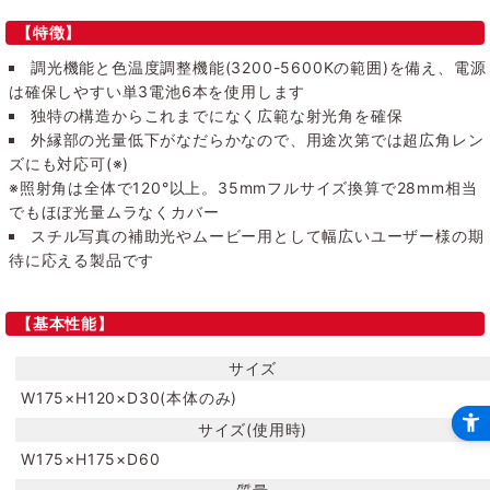
【特徴】
調光機能と色温度調整機能(3200-5600Kの範囲)を備え、電源
は確保しやすい単3電池6本を使用します
独特の構造からこれまでになく広範な射光角を確保
外縁部の光量低下がなだらかなので、用途次第では超広角レン
ズにも対応可(※)
※照射角は全体で120°以上。35mmフルサイズ換算で28mm相当
でもほぼ光量ムラなくカバー
スチル写真の補助光やムービー用として幅広いユーザー様の期
待に応える製品です
【基本性能】
サイズ
W175×H120×D30(本体のみ)
サイズ(使用時)
W175×H175×D60