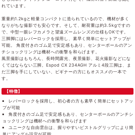
れています。
重量約1.2kgと軽量コンパクトに造られているので、機材が多く
なりがちな撮影でも安心です。そして、耐荷重は約3.5kgですの
で、中型一眼レフカメラと望遠ズームレンズの仕様もOKです。
三脚脚にはレバーロックを採用し、素早く簡単にセットアップが
可能。 角度付きのゴム足で安定感もあり、センターポールのアン
チショックリングは機材への衝撃を和らげます。
風景撮影はもちろん、長時間露光、夜景撮影、花火撮影などにな
くてはならない三脚。Espod CX 234AGH アルミ4段三脚は、ま
だ三脚を手にしていない、ビギナーの方にもオススメの一本で
す。
【特徴】
レバーロックを採用し、初心者の方も素早く簡単にセットアッ
プが可能
角度付きのゴム足で安定感もあり、センターポールのアンチシ
ョックリングは機材への衝撃を和らげます
ユニークな自由雲台は、握りやすいピストルグリップにより簡
単にアングル設定が可能