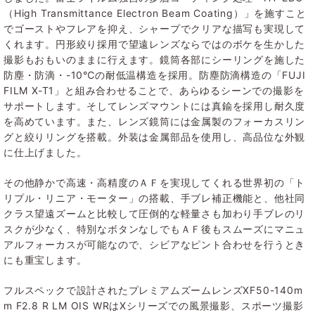
（High Transmittance Electron Beam Coating）」を施すこと
でゴーストやフレアを抑え、シャープでクリアな描写も実現して
くれます。円形絞り採用で望遠レンズならではのボケを生かした
撮影もおもいのままに行えます。鏡筒各部にシーリングを施した
防塵・防滴・-10℃の耐低温構造を採用。防塵防滴構造の「FUJI
FILM X-T1」と組み合わせることで、あらゆるシーンでの撮影を
サポートします。そしてレンズマウントには真鍮を採用し耐久度
を高めています。また、レンズ鏡筒には金属製のフォーカスリン
グと絞りリングを搭載。外装は金属部品を使用し、高品位な外観
に仕上げました。
その他静かで高速・高精度のＡＦを実現してくれる世界初の「ト
リプル・リニア・モーター」の搭載、手ブレ補正機能と、他社同
クラス望遠ズームと比較して圧倒的な軽量さも加わり手ブレのリ
スクが少なく、特別なボタンなしでもＡＦ後もスムーズにマニュ
アルフォーカスが可能なので、シビアなピント合わせを行うとき
にも重宝します。
フルスペックで設計されたプレミアムズームレンズXF50-140m
m F2.8 R LM OIS WRはXシリーズでの風景撮影、スポーツ撮影