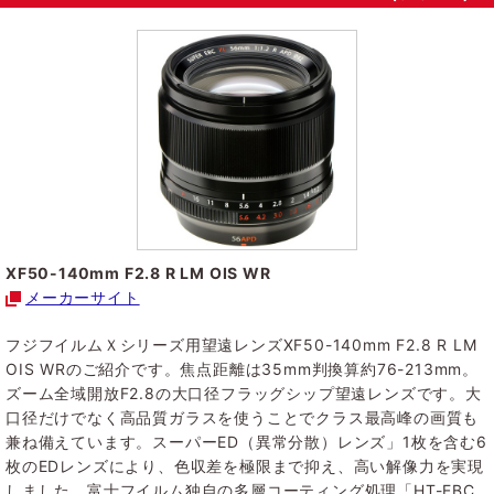
XF50-140mm F2.8 R LM OIS WR
メーカーサイト
フジフイルムＸシリーズ用望遠レンズXF50-140mm F2.8 R LM
OIS WRのご紹介です。焦点距離は35mm判換算約76-213mm。
ズーム全域開放F2.8の大口径フラッグシップ望遠レンズです。大
口径だけでなく高品質ガラスを使うことでクラス最高峰の画質も
兼ね備えています。スーパーED（異常分散）レンズ」1枚を含む6
枚のEDレンズにより、色収差を極限まで抑え、高い解像力を実現
しました。富士フイルム独自の多層コーティング処理「HT-EBC