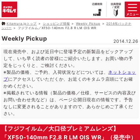
Kitamura.jpトップ
ショッピング情報
Weekly Pickup
2014年バックナ
ンバー
フジフイルム／XF50-140mm F2.8 R LM OIS WR
Weekly Pickup
2014.12.26
現在発売中、および近日中に登場予定の新製品をピックアップ
して、いち早く読者の皆様にご紹介いたします。お買い物の予
定をじっくりと、ご検討ください。
※製品の価格、ご予約、入荷状況などについては、
ネットショッ
プ
にアクセスしていただくか、お近くのキタムラ店頭にてお確
かめください。
※掲載されている情報（製品の価格／仕様、サービスの内容及び
お問い合わせ先など）は、ページ公開日現在の情報です。予告
なしに変更されることがありますので、あらかじめご了承くだ
さい。
【フジフイルム／大口径プレミアムレンズ】
「XF50-140mm F2.8 R LM OIS WR」（発売中）