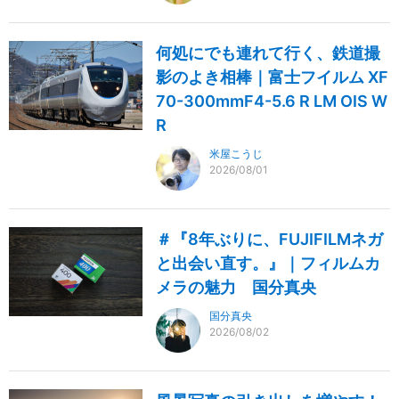
何処にでも連れて行く、鉄道撮
影のよき相棒｜富士フイルム XF
70-300mmF4-5.6 R LM OIS W
R
米屋こうじ
2026/08/01
＃『8年ぶりに、FUJIFILMネガ
と出会い直す。』｜フィルムカ
メラの魅力 国分真央
国分真央
2026/08/02