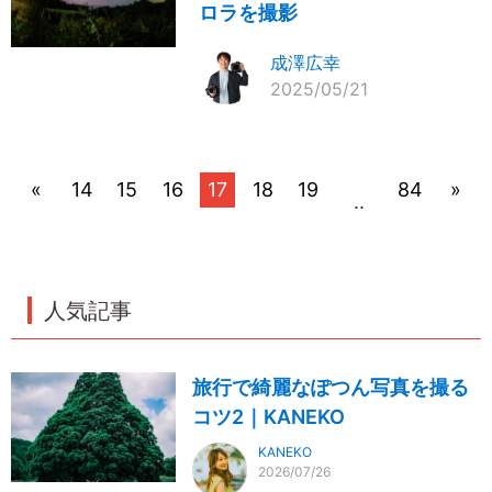
ロラを撮影
成澤広幸
2025/05/21
«
14
15
16
17
18
19
84
»
..
人気記事
旅行で綺麗なぽつん写真を撮る
コツ2｜KANEKO
KANEKO
2026/07/26