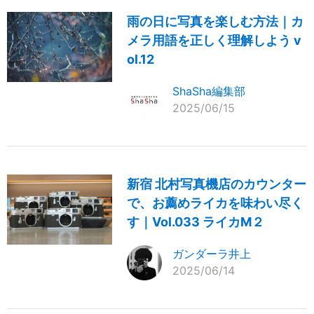
雨の日に写真を楽しむ方法｜カ
メラ用語を正しく理解しよう v
ol.12
ShaSha編集部
2025/06/15
新宿 北村写真機店のカウンター
で、お薦めライカを味わい尽く
す｜Vol.033 ライカM２
ガンダーラ井上
2025/06/14