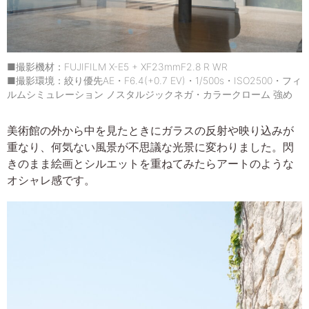
■撮影機材：FUJIFILM X-E5 + XF23mmF2.8 R WR
■撮影環境：絞り優先AE・F6.4(+0.7 EV)・1/500s・ISO2500・フィ
ルムシミュレーション ノスタルジックネガ・カラークローム 強め
美術館の外から中を見たときにガラスの反射や映り込みが
重なり、何気ない風景が不思議な光景に変わりました。閃
きのまま絵画とシルエットを重ねてみたらアートのような
オシャレ感です。