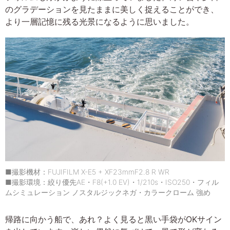
のグラデーションを見たままに美しく捉えることができ、
より一層記憶に残る光景になるように思いました。
■撮影機材：FUJIFILM X-E5 + XF23mmF2.8 R WR
■撮影環境：絞り優先AE・F8(+1.0 EV)・1/210s・ISO250・フィル
ムシミュレーション ノスタルジックネガ・カラークローム 強め
帰路に向かう船で、あれ？よく見ると黒い手袋がOKサイン