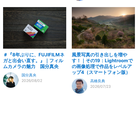
＃『8年ぶりに、FUJIFILMネ
風景写真の引き出しを増や
ガと出会い直す。』｜フィル
す！｜その19：Lightroomで
ムカメラの魅力 国分真央
の画像処理で作品をレベルア
ップ4（スマートフォン版）
国分真央
2026/08/02
高橋良典
2026/07/23