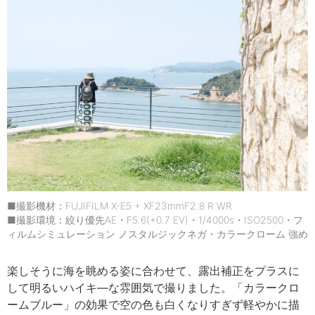
■撮影機材：FUJIFILM X-E5 + XF23mmF2.8 R WR
■撮影環境：絞り優先AE・F5.6(+0.7 EV)・1/4000s・ISO2500・フ
ィルムシミュレーション ノスタルジックネガ・カラークローム 強め
楽しそうに海を眺める姿に合わせて、露出補正をプラスに
して明るいハイキ―な雰囲気で撮りました。「カラークロ
ームブルー」の効果で空の色も白くなりすぎず軽やかに描