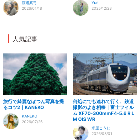
渡邉真弓
Yuri
2026/01/18
2025/12/23
人気記事
旅行で綺麗なぽつん写真を撮
何処にでも連れて行く、鉄道
るコツ2｜KANEKO
撮影のよき相棒｜富士フイル
ム XF70-300mmF4-5.6 R L
KANEKO
M OIS WR
2026/07/26
米屋こうじ
2026/08/01