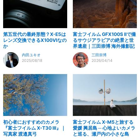
第五世代の最終形態？X-E5は
富士フイルム GFX100S IIで撮
レンズ交換できるX100VIなの
るサウジアラビアの絶景と世
か
界遺産｜三田崇博 海外撮影記
内田ユキオ
三田崇博
2025/08/18
2026/04/14
初心者におすすめのカメラ
富士フイルム X-M5と旅する
『富士フイルム X-T30 III』｜
愛媛 興居島 ─ 心地よいカメラ
写真家 渡邉真弓
と巡る、瀬戸内の小さな島