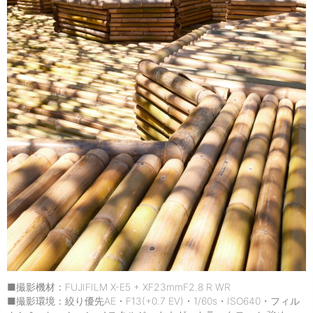
■撮影機材：FUJIFILM X-E5 + XF23mmF2.8 R WR
■撮影環境：絞り優先AE・F13(+0.7 EV)・1/60s・ISO640・フィル