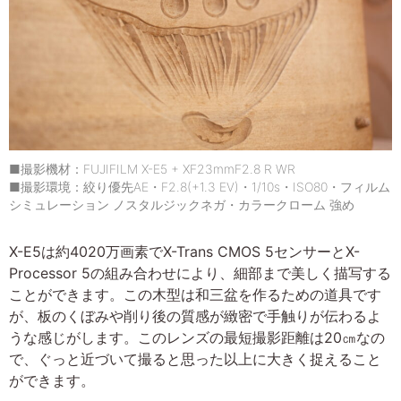
■撮影機材：FUJIFILM X-E5 + XF23mmF2.8 R WR
■撮影環境：絞り優先AE・F2.8(+1.3 EV)・1/10s・ISO80・フィルム
シミュレーション ノスタルジックネガ・カラークローム 強め
X-E5は約4020万画素でX-Trans CMOS 5センサーとX-
Processor 5の組み合わせにより、細部まで美しく描写する
ことができます。この木型は和三盆を作るための道具です
が、板のくぼみや削り後の質感が緻密で手触りが伝わるよ
うな感じがします。このレンズの最短撮影距離は20㎝なの
で、ぐっと近づいて撮ると思った以上に大きく捉えること
ができます。