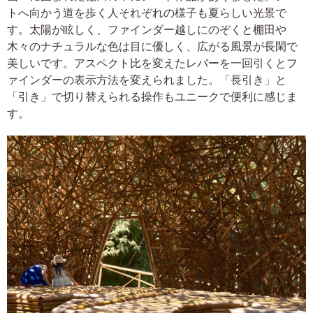
トへ向かう道を歩く人それぞれの様子も夏らしい光景で
す。太陽が眩しく、ファインダー越しにのぞくと棚田や
木々のナチュラルな色は目に優しく、広がる風景が長閑で
美しいです。アスペクト比を変えたレバーを一回引くとフ
ァインダーの表示方法を変えられました。「長引き」と
「引き」で切り替えられる操作もユニークで便利に感じま
す。