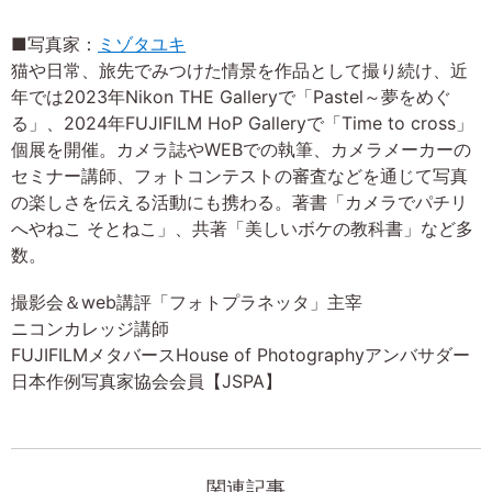
■写真家：
ミゾタユキ
猫や日常、旅先でみつけた情景を作品として撮り続け、近
年では2023年Nikon THE Galleryで「Pastel～夢をめぐ
る」、2024年FUJIFILM HoP Galleryで「Time to cross」
個展を開催。カメラ誌やWEBでの執筆、カメラメーカーの
セミナー講師、フォトコンテストの審査などを通じて写真
の楽しさを伝える活動にも携わる。著書「カメラでパチリ
へやねこ そとねこ」、共著「美しいボケの教科書」など多
数。
撮影会＆web講評「フォトプラネッタ」主宰
ニコンカレッジ講師
FUJIFILMメタバースHouse of Photographyアンバサダー
日本作例写真家協会会員【JSPA】
関連記事