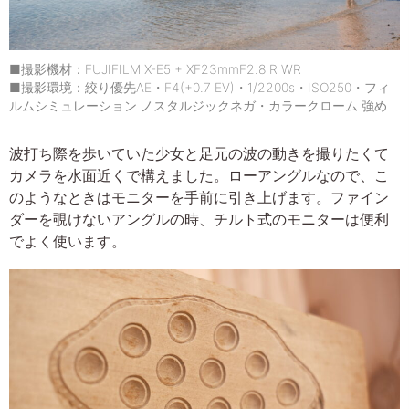
■撮影機材：FUJIFILM X-E5 + XF23mmF2.8 R WR
■撮影環境：絞り優先AE・F4(+0.7 EV)・1/2200s・ISO250・フィ
ルムシミュレーション ノスタルジックネガ・カラークローム 強め
波打ち際を歩いていた少女と足元の波の動きを撮りたくて
カメラを水面近くで構えました。ローアングルなので、こ
のようなときはモニターを手前に引き上げます。ファイン
ダーを覗けないアングルの時、チルト式のモニターは便利
でよく使います。