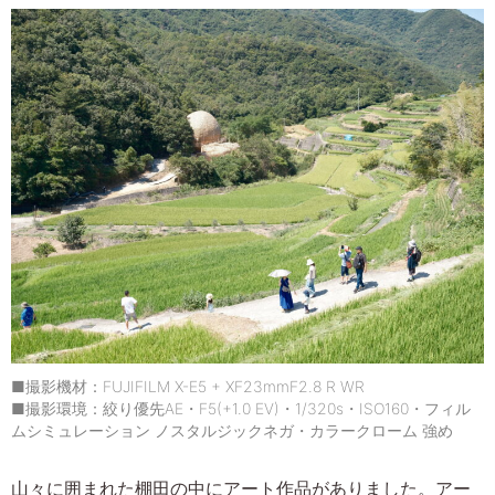
■撮影機材：FUJIFILM X-E5 + XF23mmF2.8 R WR
■撮影環境：絞り優先AE・F5(+1.0 EV)・1/320s・ISO160・フィル
ムシミュレーション ノスタルジックネガ・カラークローム 強め
山々に囲まれた棚田の中にアート作品がありました。アー