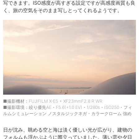
写できます。ISO感度が高すぎる設定ですが高感度画質も良
く、旅の空気をそのまま写しとってくれるようです。
■撮影機材：FUJIFILM X-E5 + XF23mmF2.8 R WR
■撮影環境：絞り優先AE・F5.6(+1.0 EV)・1/280s・ISO250・フィ
ルムシミュレーション ノスタルジックネガ・カラークローム 強め
日が沈み、眺める空と海は淡く優しい光が広がり、建物の
フォルムも浮かぶように際立っていました。薄い雲や夕日