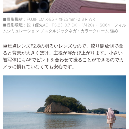
■撮影機材：FUJIFILM X-E5 + XF23mmF2.8 R WR
■撮影環境：絞り優先AE・F3.2(+0.7 EV)・1/420s・ISO64・フィル
ムシミュレーション ノスタルジックネガ・カラークローム 強め
単焦点レンズF2.8の明るいレンズなので、絞り開放側で撮
ると背景が大きくぼけ、主役が浮かび上がります。小さい
被写体にもAFでピントを合わせて撮ることができるのでカ
メラに慣れていなくても安心です。