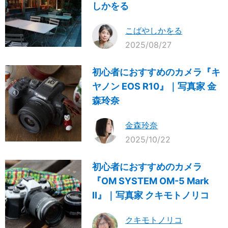
しかをる
こばやしかをる
2025/08/27
初心者におすすめのカメラ『キ
ヤノン EOS R10』｜写真家 金
森玲奈
金森玲奈
2025/10/22
初心者におすすめのカメラ
『OM SYSTEM OM-5 Mark
II』｜写真家 クキモトノリコ
クキモトノリコ