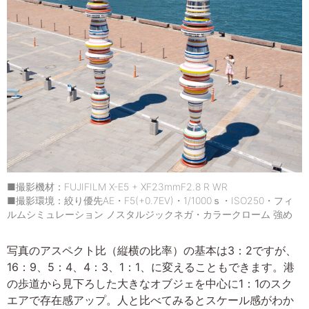
■撮影機材：FUJIFILM X-E5 + XF23mmF2.8 R WR
■撮影環境：絞り優先AE・F5(+0.7EV)・1/1000ｓ・ISO250・フィ
ルムシミュレーション ノスタルジックネガ・カラークローム 強め
写真のアスペクト比（縦横の比率）の基本は3：2ですが、
16：9、5：4、4：3、1：1、に変えることもできます。港
の歩道から見下ろした大きなオブジェを中心に1：1のスク
エアで存在感アップ。人と比べてみるとスケール感がわか