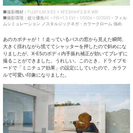
■撮影機材：FUJIFILM X-E5 + XF23mmF2.8 R WR
■撮影環境：絞り優先AE・F8(+1.3 EV)・1/500s・ISO500・フィル
ムシミュレーション ノスタルジックネガ・カラークローム 強め
あのカボチャが！！走っているバスの窓から見えた瞬間、
大きく揺れながら慌ててシャッターを押したので斜めにな
りましたが、X-E5のボディ内手振れ補正が効いてブレずに
撮ることができました。うれしい。このとき、ドライブモ
ードで「ミニチュア効果」の設定にしていたので、カラフ
ルで可愛い印象になりました。