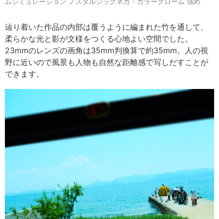
ムシミュレーション ノスタルジックネガ・カラークローム 強め
辿り着いた作品の内部は覆うように編まれた竹を通して、
柔らかな光と影が文様をつくる心地よい空間でした。
23mmのレンズの画角は35mm判換算で約35mm。人の視
野に近いので風景も人物も自然な距離感で写しだすことが
できます。