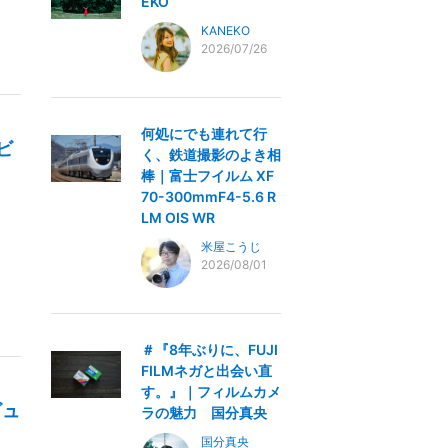
EKO
KANEKO
2026/07/26
何処にでも連れて行
レビ
く、鉄道撮影のよき相
棒｜富士フイルム XF
70-300mmF4-5.6 R
LM OIS WR
米屋こうじ
2026/08/01
＃『8年ぶりに、FUJI
FILMネガと出会い直
す。』｜フィルムカメ
ビュ
ラの魅力 国分真央
国分真央