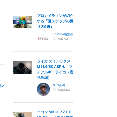
プロカメラマンが紹介
する『夏スナップの撮
り方9選』
ShaSha編集部
2026/07/31
ライカ ズミルックス
M f1.4/50 ASPH.｜マ
チアルキ・ライカ（鹿
児島編）
ュ
レ
大門正明
2026/08/03
ニコン NIKKOR Z DX