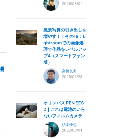
2026/08/02
風景写真の引き出しを
増やす！｜その19：Li
ghtroomでの画像処
理で作品をレベルアッ
プ4（スマートフォン
版）
行機
高橋良典
2026/07/23
オリンパス PEN EES-
2｜これは電池のいら
ないフィルムカメラ
杉本優也
2026/08/01