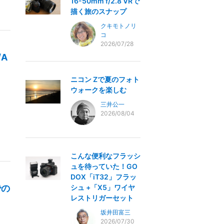
16-50mm f/2.8 VRで
描く旅のスナップ
クキモトノリ
コ
2026/07/28
/A
ニコン Zで夏のフォト
ウォークを楽しむ
三井公一
2026/08/04
こんな便利なフラッシ
ュを待っていた！GO
DOX「iT32」フラッ
での
シュ +「X5」ワイヤ
レストリガーセット
坂井田富三
2026/07/30