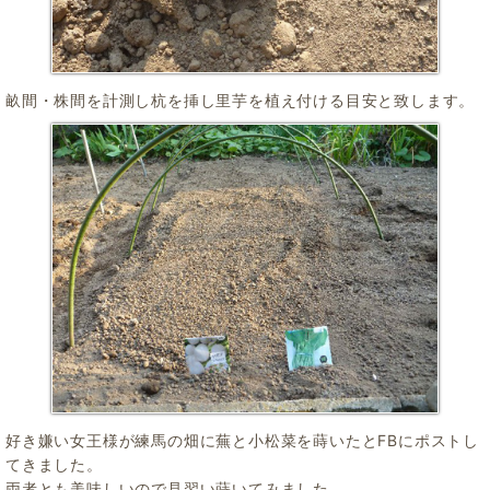
畝間・株間を計測し杭を挿し里芋を植え付ける目安と致します。
好き嫌い女王様が練馬の畑に蕪と小松菜を蒔いたとFBにポストし
てきました。
両者とも美味しいので見習い蒔いてみました。