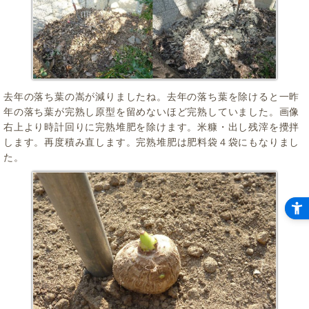
去年の落ち葉の嵩が減りましたね。去年の落ち葉を除けると一昨
年の落ち葉が完熟し原型を留めないほど完熟していました。画像
右上より時計回りに完熟堆肥を除けます。米糠・出し残滓を攪拌
します。再度積み直します。完熟堆肥は肥料袋４袋にもなりまし
た。