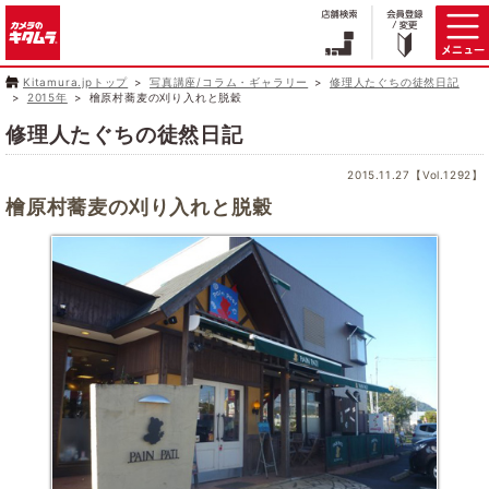
Kitamura.jpトップ
写真講座/コラム・ギャラリー
修理人たぐちの徒然日記
2015年
檜原村蕎麦の刈り入れと脱穀
修理人たぐちの徒然日記
2015.11.27【Vol.1292】
檜原村蕎麦の刈り入れと脱穀