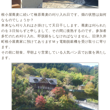
根小屋蕎麦に続いて檜原蕎麦の刈り入れ日です。畑の状態は如何
なものでしょうか？
本来なら刈り入れはさ掛けして天日干しします。蕎麦は刈られた
のを３日知らずと申しまして、その間に後熟するのです。参加者
多忙のため刈り入れ、即脱穀をしなければなりません。旧津久井
町根小屋農家に預けてありますＭｙ電動脱穀機を受け取りに寄り
ます。
その前に朝食。早朝より営業している人気パン店でお腹を満たし
ます。