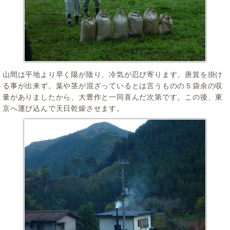
山間は平地より早く陽が陰り、冷気が忍び寄ります。唐箕を掛け
る事が出来ず。葉や茎が混ざっているとは言うものの５袋余の収
量がありましたから、大豊作と一同喜んだ次第です。この後、東
京へ運び込んで天日乾燥させます。