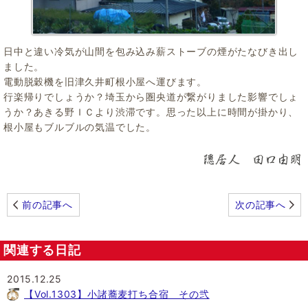
日中と違い冷気が山間を包み込み薪ストーブの煙がたなびき出し
ました。
電動脱穀機を旧津久井町根小屋へ運びます。
行楽帰りでしょうか？埼玉から圏央道が繋がりました影響でしょ
うか？あきる野ＩＣより渋滞です。思った以上に時間が掛かり、
根小屋もブルブルの気温でした。
前の記事へ
次の記事へ
関連する日記
2015.12.25
【Vol.1303】小諸蕎麦打ち合宿 その弐