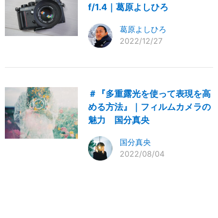
f/1.4｜葛原よしひろ
葛原よしひろ
2022/12/27
＃『多重露光を使って表現を高
める方法』｜フィルムカメラの
魅力 国分真央
国分真央
2022/08/04