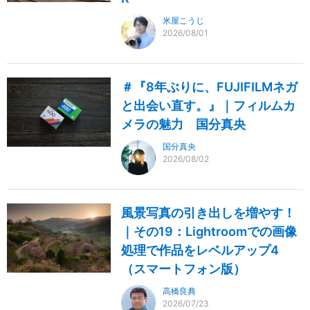
米屋こうじ
2026/08/01
＃『8年ぶりに、FUJIFILMネガ
と出会い直す。』｜フィルムカ
メラの魅力 国分真央
国分真央
2026/08/02
風景写真の引き出しを増やす！
｜その19：Lightroomでの画像
処理で作品をレベルアップ4
（スマートフォン版）
高橋良典
2026/07/23