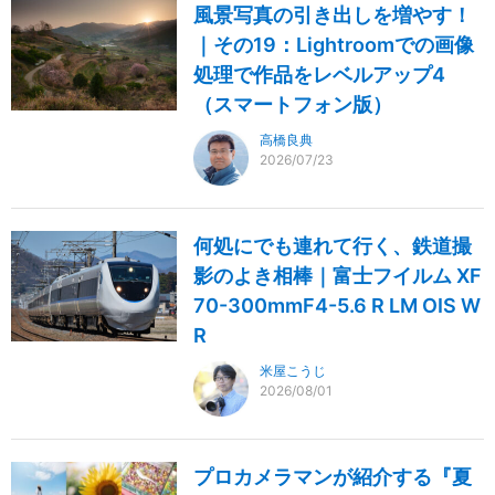
風景写真の引き出しを増やす！
｜その19：Lightroomでの画像
処理で作品をレベルアップ4
（スマートフォン版）
高橋良典
2026/07/23
何処にでも連れて行く、鉄道撮
影のよき相棒｜富士フイルム XF
70-300mmF4-5.6 R LM OIS W
R
米屋こうじ
2026/08/01
プロカメラマンが紹介する『夏