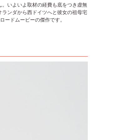
ん。いよいよ取材の経費も底をつき虚無
オランダから西ドイツへと彼女の祖母宅
いロードムービーの傑作です。