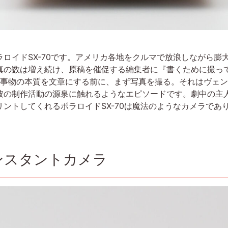
ロイドSX-70です。アメリカ各地をクルマで放浪しながら膨
真の数は増え続け、原稿を催促する編集者に『書くために撮っ
。事物の本質を文章にする前に、まず写真を撮る。それはヴェ
彼の制作活動の源泉に触れるようなエピソードです。劇中の主
ントしてくれるポラロイドSX-70は魔法のようなカメラであ
ンスタントカメラ