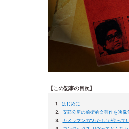
【この記事の目次】
はじめに
安部公房の前衛的文芸作を映像
カメラマンの“わたし”が使って
コンタックス TVSってどんな