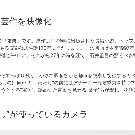
文芸作を映像化
『箱男』です。原作は1973年に出版された長編小説。トッ
である安部公房生誕100年に当たります。この映画は本来199
撮影が中止に。それから27年の時を経て、石井監督の驚くべき
頭からすっぽり被り、小さな覗き窓から都市を観察し彷徨するカ
ものは何か？ “わたし”の前にはアナーキーな攻撃力を持つ“
ようとする“軍医”、謎めいた言動を見せる“葉子”らが現れ、物
し”が使っているカメラ