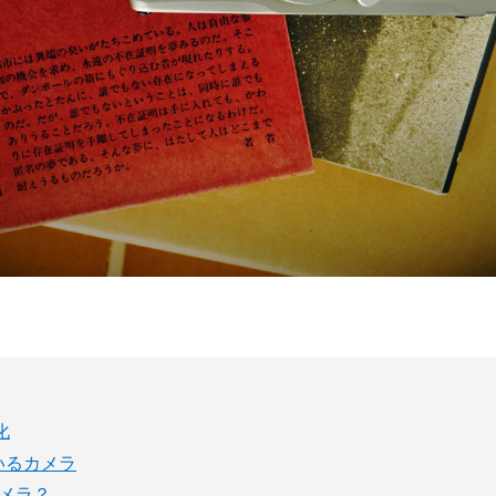
化
いるカメラ
カメラ？