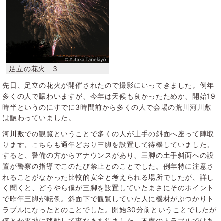
先日、足立の花火が開催されたので撮影にいってきました。例年
多くの人で賑わいますが、今年は天候も良かったためか、開始19
時半というのにすでに3時間前から多くの人で会場の荒川河川敷
は賑わっていました。
河川敷での観覧ということで多くの人が土手の斜面へ座って陣取
ります。こちらも通年どおり三脚を設置して待機していました。
すると、警備の方からアナウンスがあり、三脚の土手斜面への設
置が警察の指導でこのたび禁止とのことでした。例年特に注意さ
れることがなかった比較的安全と考えられる場所でしたが、詳し
く聞くと、どうやら僕が三脚を設置していたまさにそのポイント
で昨年三脚が転倒。斜面下で観覧していた人に機材がぶつかりト
ラブルになったとのことでした。開始30分前ということでしたが
何とか平地に移動して事なきを得ました。不慮のトラブルではあ