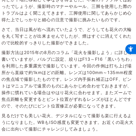
ったでしょうが、撮影時のマナーやルール、三脚を使用した際の
トラブルはよく聞こえてきます。三脚使用に関してあらかじめ心
得た上でしっかりと細心の注意で撮影に挑みたいものです。
さて、当日は風が右へ流れていたようで、どうしても花火の大輪
を丸く写すことが出来ませんでしたが、煙はすぐに消えてくれた
ので比較的すっきりした撮影ができました。
撮影方法は2015年の8月のコラム「花火を撮影しよう」に詳しく
書いていますが、バルブに設定、絞りはF13～F16「黒いうちわ」
を利用した多重露光で撮影しています。今回の作例は打ち上げ場
所から直線で約1kmほどの距離。レンズは100mm～135mm程度
の焦点域で撮影したものです。レンズ内手振れ補正はOFF、ピン
トはマニュアルで遠景のものにあらかじめ合わせておきますが、
操作に慣れている場合はやはり花火に合わせます。またズームで
焦点距離を変更するとピント位置がずれるレンズがほとんどです
ので、そのたびにピント位置修正が必要になってきます。
見るだけでも美しい花火、デジタルになって撮影も楽に行えるよ
うになりました。WBもISO感度も変更できます。お近くの花火大
会に出向いて撮影にチャレンジしてみましょう。