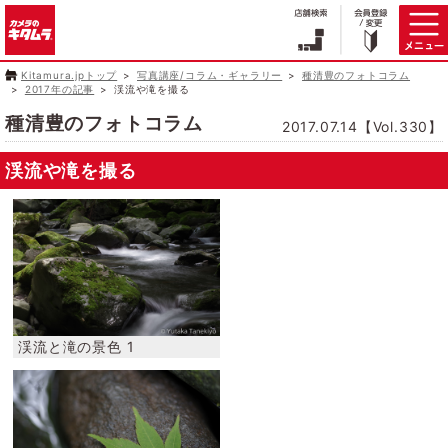
Kitamura.jpトップ
写真講座/コラム・ギャラリー
種清豊のフォトコラム
2017年の記事
渓流や滝を撮る
種清豊のフォトコラム
2017.07.14【Vol.330】
渓流や滝を撮る