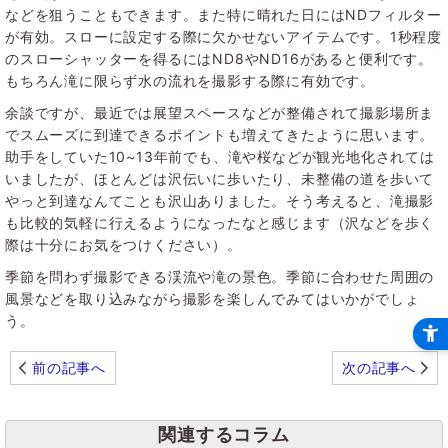
などを狙うこともできます。また特に晴れた日にはNDフィルター
が有効。スローに設定する際に欠かせないアイテムです。1秒程度
のスローシャッターを得るにはND8やND16があると便利です。
もちろん滝に限らず水の流れを撮影する際に有効です。
余談ですが、最近では展望スペースなどが整備されて撮影場所ま
でスムーズに到達できるポイントも増えてきたように思います。
助手をしていた10~13年前でも、滝や桜などが観光地化されては
いましたが、ほとんどは沢伝いに歩いたり、未整備の道を歩いて
やっと到達なんてことも沢山ありました。そう考えると、滝撮影
も比較的気軽に行えるようになったなと感じます（沢などを歩く
際は十分にお気をつけください）。
季節を問わず撮影できる渓流や滝の景色。季節に合わせた周囲の
風景などを取り込みながら撮影を楽しんでみてはいかがでしょ
う。
前の記事へ
次の記事へ
関連するコラム