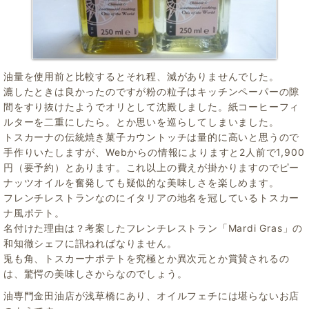
油量を使用前と比較するとそれ程、減がありませんでした。
漉したときは良かったのですが粉の粒子はキッチンペーパーの隙
間をすり抜けたようでオリとして沈殿しました。紙コーヒーフィ
ルターを二重にしたら。とか思いを巡らしてしまいました。
トスカーナの伝統焼き菓子カウントッチは量的に高いと思うので
手作りいたしますが、Webからの情報によりますと2人前で1,900
円（要予約）とあります。これ以上の費えが掛かりますのでピー
ナッツオイルを奮発しても疑似的な美味しさを楽しめます。
フレンチレストランなのにイタリアの地名を冠しているトスカー
ナ風ポテト。
名付けた理由は？考案したフレンチレストラン「Mardi Gras」の
和知徹シェフに訊ねればなりません。
兎も角、トスカーナポテトを究極とか異次元とか賞賛されるの
は、驚愕の美味しさからなのでしょう。
油専門金田油店が浅草橋にあり、オイルフェチには堪らないお店