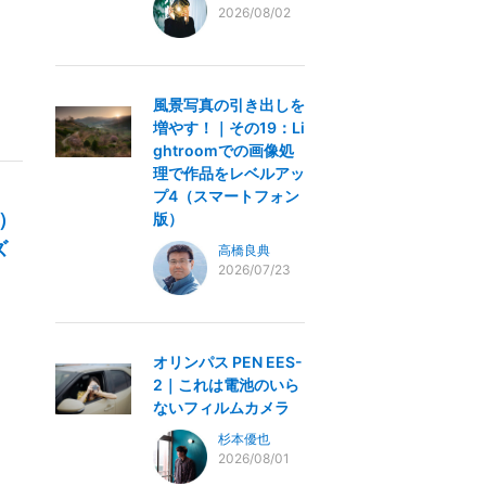
2026/08/02
風景写真の引き出しを
増やす！｜その19：Li
ghtroomでの画像処
理で作品をレベルアッ
プ4（スマートフォン
ト）
版）
ズ
高橋良典
2026/07/23
オリンパス PEN EES-
2｜これは電池のいら
ないフィルムカメラ
杉本優也
2026/08/01