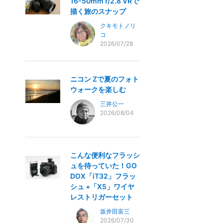
16-50mm f/2.8 VRで
描く旅のスナップ
クキモトノリ
コ
2026/07/28
ニコン Zで夏のフォト
ウォークを楽しむ
三井公一
2026/08/04
こんな便利なフラッシ
ュを待っていた！GO
DOX「iT32」フラッ
シュ +「X5」ワイヤ
レストリガーセット
坂井田富三
2026/07/30