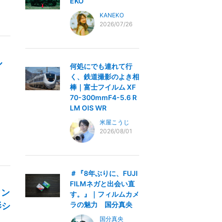
EKO
KANEKO
2026/07/26
ル
何処にでも連れて行
く、鉄道撮影のよき相
棒｜富士フイルム XF
70-300mmF4-5.6 R
LM OIS WR
米屋こうじ
2026/08/01
＃『8年ぶりに、FUJI
FILMネガと出会い直
ウン
す。』｜フィルムカメ
ラの魅力 国分真央
影シ
国分真央