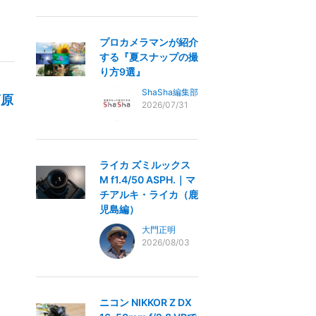
プロカメラマンが紹介
する『夏スナップの撮
り方9選』
ShaSha編集部
葛原
2026/07/31
ライカ ズミルックス
M f1.4/50 ASPH.｜マ
チアルキ・ライカ（鹿
児島編）
大門正明
2026/08/03
ニコン NIKKOR Z DX