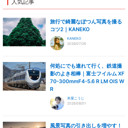
人気記事
旅行で綺麗なぽつん写真を撮る
コツ2｜KANEKO
KANEKO
2026/07/26
何処にでも連れて行く、鉄道撮
影のよき相棒｜富士フイルム XF
70-300mmF4-5.6 R LM OIS W
R
米屋こうじ
2026/08/01
風景写真の引き出しを増やす！