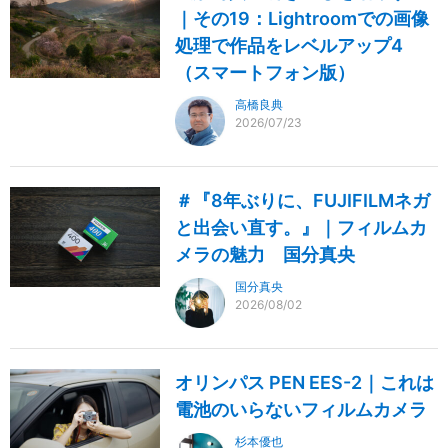
｜その19：Lightroomでの画像
処理で作品をレベルアップ4
（スマートフォン版）
高橋良典
2026/07/23
＃『8年ぶりに、FUJIFILMネガ
と出会い直す。』｜フィルムカ
メラの魅力 国分真央
国分真央
2026/08/02
オリンパス PEN EES-2｜これは
電池のいらないフィルムカメラ
杉本優也