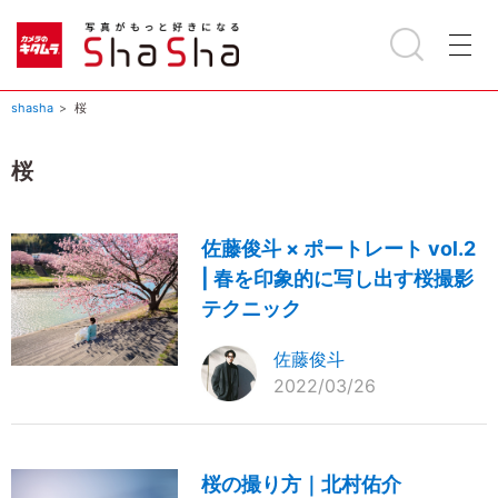
shasha
桜
桜
佐藤俊斗 × ポートレート vol.2
| 春を印象的に写し出す桜撮影
テクニック
佐藤俊斗
2022/03/26
桜の撮り方｜北村佑介