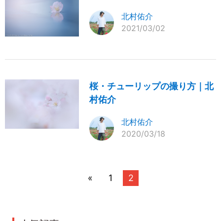
北村佑介
2021/03/02
桜・チューリップの撮り方｜北
村佑介
北村佑介
2020/03/18
«
1
2