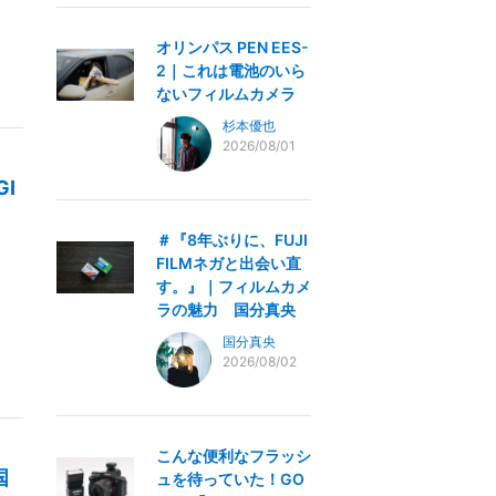
オリンパス PEN EES-
2｜これは電池のいら
ないフィルムカメラ
杉本優也
2026/08/01
I
＃『8年ぶりに、FUJI
FILMネガと出会い直
す。』｜フィルムカメ
ラの魅力 国分真央
国分真央
2026/08/02
こんな便利なフラッシ
国
ュを待っていた！GO