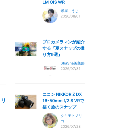
LM OIS WR
米屋こうじ
2026/08/01
プロカメラマンが紹介
する『夏スナップの撮
り方9選』
ShaSha編集部
2026/07/31
ニコン NIKKOR Z DX
ノリ
16-50mm f/2.8 VRで
描く旅のスナップ
クキモトノリ
コ
2026/07/28