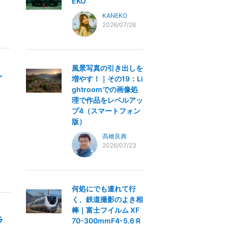
EKO
KANEKO
2026/07/26
風景写真の引き出しを
～
増やす！｜その19：Li
ghtroomでの画像処
理で作品をレベルアッ
プ4（スマートフォン
版）
高橋良典
2026/07/23
何処にでも連れて行
く、鉄道撮影のよき相
棒｜富士フイルム XF
ラ
70-300mmF4-5.6 R