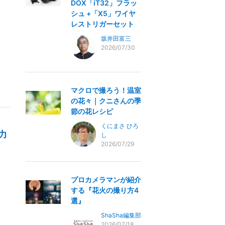
DOX「iT32」フラッ
シュ +「X5」ワイヤ
レストリガーセット
坂井田富三
2026/07/30
マクロで撮ろう！温室
の花々｜クニさんの季
節の花レシピ
くにまさ ひろ
力
し
2026/07/29
プロカメラマンが紹介
する『花火の撮り方4
選』
ShaSha編集部
2026/07/18