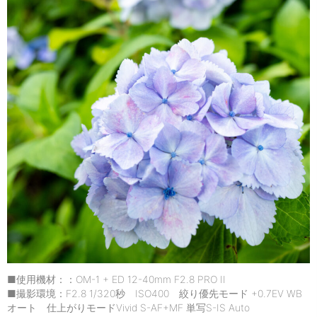
■使用機材：：OM-1 + ED 12-40mm F2.8 PRO II
■撮影環境：F2.8 1/320秒 ISO400 絞り優先モード +0.7EV WB
オート 仕上がりモードVivid S-AF+MF 単写S-IS Auto