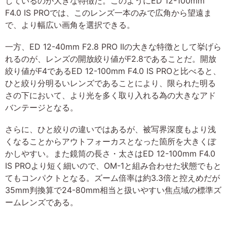
しているのが大きな特徴だ。このようにED 12-100mm
F4.0 IS PROでは、このレンズ一本のみで広角から望遠ま
で、より幅広い画角を選択できる。
一方、ED 12-40mm F2.8 PRO IIの大きな特徴として挙げら
れるのが、レンズの開放絞り値がF2.8であることだ。開放
絞り値がF4であるED 12-100mm F4.0 IS PROと比べると、
ひと絞り分明るいレンズであることにより、限られた明る
さの下において、より光を多く取り入れる為の大きなアド
バンテージとなる。
さらに、ひと絞りの違いではあるが、被写界深度もより浅
くなることからアウトフォーカスとなった箇所を大きくぼ
かしやすい。また鏡筒の長さ・太さはED 12-100mm F4.0
IS PROより短く細いので、OM-1と組み合わせた状態でもと
てもコンパクトとなる。ズーム倍率は約3.3倍と控えめだが
35mm判換算で24-80mm相当と扱いやすい焦点域の標準ズ
ームレンズである。