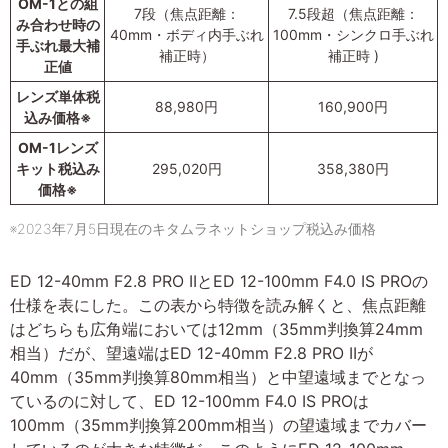
OM-1との組
7段（焦点距離：
7.5段超（焦点距離：
み合わせ時の
40mm・ボディ内手ぶれ
100mm・シンクロ手ぶれ
手ぶれ最大補
補正時）
補正時 )
正値
レンズ単体税
88,980円
160,900円
込み価格※
OM-1レンズ
キット税込み
295,020円
358,380円
価格※
※2023年7月5日現在のキタムラネットショップ税込み価格
ED 12-40mm F2.8 PRO IIとED 12-100mm F4.0 IS PROの
仕様を表にした。この表から特徴を読み解くと、焦点距離
はどちらも広角端においては12mm（35mm判換算24mm
相当）だが、望遠端はED 12-40mm F2.8 PRO IIが
40mm（35mm判換算80mm相当）と中望遠域までとなっ
ているのに対して、ED 12-100mm F4.0 IS PROは
100mm（35mm判換算200mm相当）の望遠域までカバー