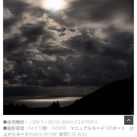
■使用機材：：OM-1 + ED 12-40mm F2.8 PRO II
■撮影環境：F4.0 10秒 ISO200 マニュアルモード WBオート 仕
上がりモードVivid S-AF+MF 単写S-IS Auto