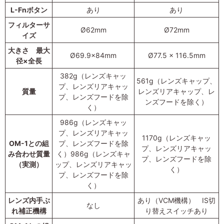
L-Fnボタン
あり
あり
フィルターサ
Ø62mm
Ø72mm
イズ
大きさ 最大
Ø69.9×84mm
Ø77.5 x 116.5mm
径×全長
382g（レンズキャッ
561g（レンズキャップ、
プ、レンズリアキャッ
質量
レンズリアキャップ、レ
プ、レンズフードを除
ンズフードを除く）
く）
986g（レンズキャッ
プ、レンズリアキャッ
1170g（レンズキャッ
OM-1との組
プ、レンズフードを除
プ、レンズリアキャッ
み合わせ質量
く）986g（レンズキャ
プ、レンズフードを除
（実測）
ップ、レンズリアキャッ
く）
プ、レンズフードを除
く）
レンズ内手ぶ
あり（VCM機構） IS切
なし
れ補正機構
り替えスイッチあり