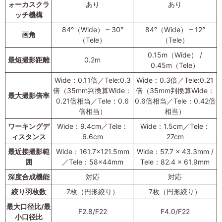
ォーカスクラ
あり
あり
ッチ機構
84°（Wide） – 30°
84°（Wide） – 12°
画角
（Tele）
（Tele）
0.15m（Wide） /
最短撮影距離
0.2m
0.45m（Tele）
Wide：0.11倍／Tele:0.3
Wide：0.3倍／Tele:0.21
倍（35mm判換算Wide：
倍（35mm判換算Wide：
最大撮影倍率
0.21倍相当／Tele：0.6
0.6倍相当／Tele：0.42倍
倍相当）
相当）
ワーキングデ
Wide：9.4cm／Tele：
Wide：1.5cm／Tele：
ィスタンス
6.6cm
27cm
最近接撮影範
Wide：161.7×121.5mm
Wide：57.7 x 43.3mm /
囲
／Tele：58×44mm
Tele：82.4 x 61.9mm
深度合成機能
対応
対応
絞り羽枚数
7枚（円形絞り）
7枚（円形絞り）
最大口径比/最
F2.8/F22
F4.0/F22
小口径比