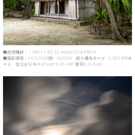
■使用機材：：OM-1 + ED 12-40mm F2.8 PRO II
■撮影環境：F4.0 1/200秒 ISO200 絞り優先モード -0.3EV WBオ
ート 仕上がりモードVivid S-AF+MF 単写S-IS Auto