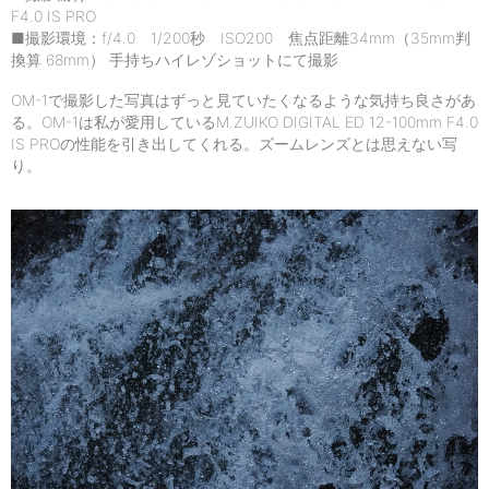
F4.0 IS PRO
■撮影環境：f/4.0 1/200秒 ISO200 焦点距離34mm（35mm判
換算 68mm） 手持ちハイレゾショットにて撮影
OM-1で撮影した写真はずっと見ていたくなるような気持ち良さがあ
る。OM-1は私が愛用しているM.ZUIKO DIGITAL ED 12-100mm F4.0
IS PROの性能を引き出してくれる。ズームレンズとは思えない写
り。