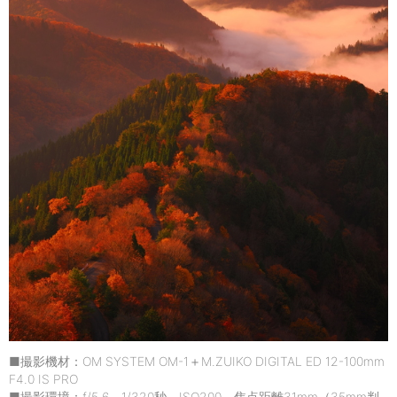
■撮影機材：OM SYSTEM OM-1＋M.ZUIKO DIGITAL ED 12-100mm
F4.0 IS PRO