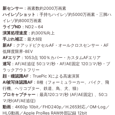
新センサー
：画素数約2000万画素
ハイレゾショット
：手持ちハイレゾ約5000万画素・三脚ハ
イレゾ約8000万画素
ライブND
：ND2～64
演算処理速度
：約300%向上
手ぶれ補正
：最大8段
新AF
：クアッドピクセルAF・オールクロスセンサー・AF
低輝度限界-8EV
AFエリア
：1053点 100％カバー・カスタムAFエリア
連写
：AF/AE追従 50コマ/秒・AF/AE固定 120コマ/秒・ブ
ラックアウトフリー
顔・瞳認識AF
：TruePic Xによる高速演算
AI被写体認識AF
：8種（フォーミュラーカー、バイク、飛
行機、ヘリコプター、鉄道、鳥、犬、猫）
プロキャプチャー
：最高120コマ/秒 (AF/AE固定) 、50コ
マ/秒(AF/AE追従)
動画
：4K60p 10bit／FHD240p／H.265対応／OM-Log／
HLG動画／Apple ProRes RAW外部記録 12bit