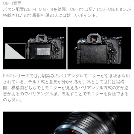
OM-1背面
ボタン配置はE-M1 Mark IIIを踏襲。OM-1では新たにAF-ONボタンが
搭載されたので親指AF派の人には嬉しいポイント。
E-M1シリーズではお馴染みのバリアングルモニターが引き続き採用
されている。チルト式と意見が分かれるが、私としてはには縦構
図、横構図どちらでもモニターが見えるバリアングル方式の方が恩
恵があるのでバリアングル派。裏返すことでモニターを保護できる
のも良い。