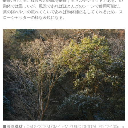
撮影が行える。複数枚の画像を撮影するマルチショットであるため
動体では難しいが、風景であればほとんどのシーンで使用可能だ。
葉の揺れや川の流れくらいであれば動体補正をしてくれるため、ス
ローシャッターの様な表現になる。
■撮影機材：OM SYSTEM OM-1＋M.ZUIKO DIGITAL ED 12-100mm