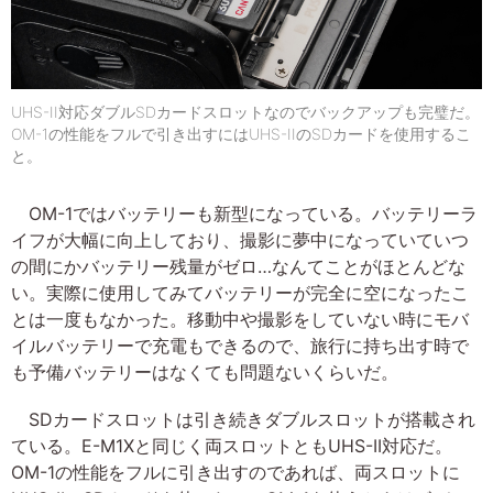
UHS-II対応ダブルSDカードスロットなのでバックアップも完璧だ。
OM-1の性能をフルで引き出すにはUHS-IIのSDカードを使用するこ
と。
OM-1ではバッテリーも新型になっている。バッテリーラ
イフが大幅に向上しており、撮影に夢中になっていていつ
の間にかバッテリー残量がゼロ…なんてことがほとんどな
い。実際に使用してみてバッテリーが完全に空になったこ
とは一度もなかった。移動中や撮影をしていない時にモバ
イルバッテリーで充電もできるので、旅行に持ち出す時で
も予備バッテリーはなくても問題ないくらいだ。
SDカードスロットは引き続きダブルスロットが搭載され
ている。E-M1Xと同じく両スロットともUHS-II対応だ。
OM-1の性能をフルに引き出すのであれば、両スロットに