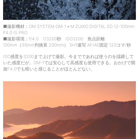
■撮影機材：OM SYSTEM OM-1＋M.ZUIKO DIGITAL ED 12-100mm
F4.0 IS PRO
■撮影環境：f/4.0 1/3200秒 ISO3200 焦点距離
100mm（35mm判換算 200mm） SH1連写 AF/AE固定 120コマ/秒
ISO感度を3200まで上げて撮影。今までであれば使うのを躊躇して
いた感度だが、OM-1では安心して高感度も使用できる。おかげで開
放F4.0でも暗いと感じることがほとんどない。