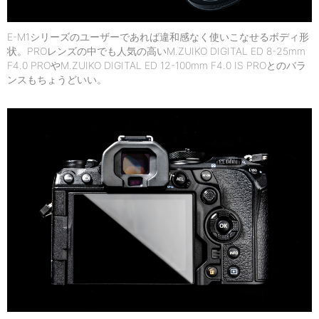
E-M1シリーズのユーザーであれば違和感なく使いこなせるボディ形
状。PROレンズの中でも人気の高いM.ZUIKO DIGITAL ED 8-25mm
F4.0 PROやM.ZUIKO DIGITAL ED 12-100mm F4.0 IS PROとのバラ
ンスもちょうどいい。