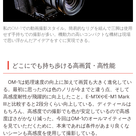
私のOM-1での動画撮影スタイル。簡易的なリグを組んで三脚は使用
せず手持ちでの撮影が多い。機動力の高いコンパクトな機材は現場
で思い浮かんだアイデアをすぐに実現できる。
どこにでも持ち歩ける高画質・高性能
OM-1は処理速度の向上に加えて画質も大きく進化してい
る。最初に思ったのは色のノリが今までと違う点、そして
高感度耐性が飛躍的に向上したこと。E-M1XやE-M1 Mark
IIIと比較すると2段分くらい向上している。ディティールは
もちろん、高感度での撮影でも色が安定しているので高感
度ぽさがかなり減った。今回はOM-1のオールマイティーさ
を見ていただくために、本来であれば条件があまり良くな
いシーンも高感度を使用して撮影している。