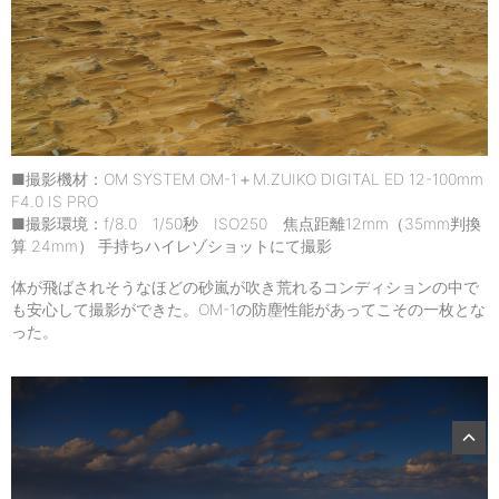
■撮影機材：OM SYSTEM OM-1＋M.ZUIKO DIGITAL ED 12-100mm
F4.0 IS PRO
■撮影環境：f/8.0 1/50秒 ISO250 焦点距離12mm（35mm判換
算 24mm） 手持ちハイレゾショットにて撮影
体が飛ばされそうなほどの砂嵐が吹き荒れるコンディションの中で
も安心して撮影ができた。OM-1の防塵性能があってこその一枚とな
った。