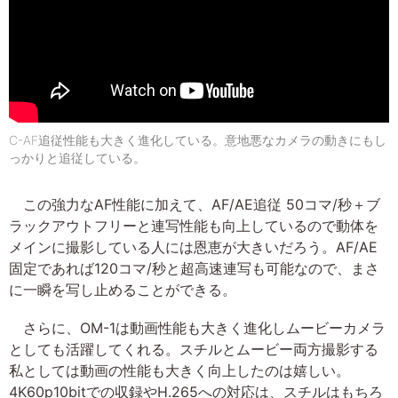
C-AF追従性能も大きく進化している。意地悪なカメラの動きにもし
っかりと追従している。
この強力なAF性能に加えて、AF/AE追従 50コマ/秒＋ブ
ラックアウトフリーと連写性能も向上しているので動体を
メインに撮影している人には恩恵が大きいだろう。AF/AE
固定であれば120コマ/秒と超高速連写も可能なので、まさ
に一瞬を写し止めることができる。
さらに、OM-1は動画性能も大きく進化しムービーカメラ
としても活躍してくれる。スチルとムービー両方撮影する
私としては動画の性能も大きく向上したのは嬉しい。
4K60p10bitでの収録やH.265への対応は、スチルはもちろ