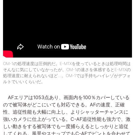
OM-1の処理速度は圧倒的だ。E-M1Xを使っているときは処理時間は
そんなに気にしていなかったが、OM-1の速さを体感するとE-M1Xの
処理速度に耐えられないほど…。OM-1では手持ちハイレゾがデフォ
ルトでいいくらいだ。
AFエリアは1053点あり、画面内を100％カバーしている
ので被写体がどこにいても対応できる。AFの速度、正確
性、追従性能も大幅に向上し、よりシャッターチャンスに
強いカメラに仕上がっている。C-AF追従性能も強力で、激
しい動きをする被写体でも一度捕らえるとしっかりと追従
してくれる。風景やスナップでもC-AFでピントを合わせて