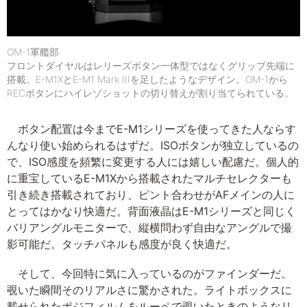
OM-1軍艦部
フロントダイヤルはレリーズボタン一体型ではなくグリップ先端に
搭載。E-M1XとE-M1 Mark IIIを足したようなデザイン。OM-1から
RECボタンにハイレゾショットの切り替えが割り当てられている。
ボタン配置は今までE-M1シリーズを使ってきた人ならす
んなり使い始められるはずだ。ISOボタンが独立しているの
で、ISO感度を頻繁に変更する人には嬉しい配慮だ。個人的
に重宝しているE-M1Xから搭載されたマルチセレクターも
引き続き搭載されており、ピント合わせがAFメインの人に
とってはかなり快適だ。背面液晶はE-M1シリーズと同じく
バリアングルモニターで、縦横問わず自由なアングルで撮
影可能だ。タッチパネルも感度が良く快適だ。
そして、今回特に気に入っているのがファインダーだ。
覗いた瞬間そのリアルさに驚かされた。ライトボックスに
載せられたポジフィルムをルーペで覗いたときのようなリ