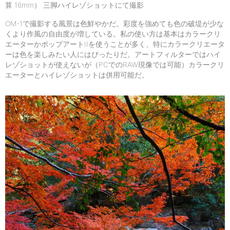
算 16mm） 三脚ハイレゾショットにて撮影
OM-1で撮影する風景は色鮮やかだ。彩度を強めても色の破堤が少な
くより作風の自由度が増している。私の使い方は基本はカラークリ
エーターかポップアートIIを使うことが多く、特にカラークリエータ
ーは色を楽しみたい人にはぴったりだ。アートフィルターではハイ
レゾショットが使えないが（PCでのRAW現像では可能）カラークリ
エーターとハイレゾショットは併用可能だ。