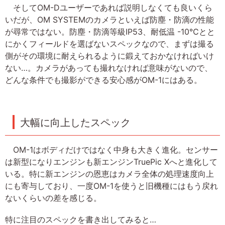
そしてOM-Dユーザーであれば説明しなくても良いくら
いだが、OM SYSTEMのカメラといえば防塵・防滴の性能
が尋常ではない。防塵・防滴等級IP53、耐低温 -10℃とと
にかくフィールドを選ばないスペックなので、まずは撮る
側がその環境に耐えられるように鍛えておかなければいけ
ない…。カメラがあっても撮れなければ意味がないので、
どんな条件でも撮影ができる安心感がOM-1にはある。
大幅に向上したスペック
OM-1はボディだけではなく中身も大きく進化。センサー
は新型になりエンジンも新エンジンTruePic Xへと進化して
いる。特に新エンジンの恩恵はカメラ全体の処理速度向上
にも寄与しており、一度OM-1を使うと旧機種にはもう戻れ
ないくらいの差を感じる。
特に注目のスペックを書き出してみると…