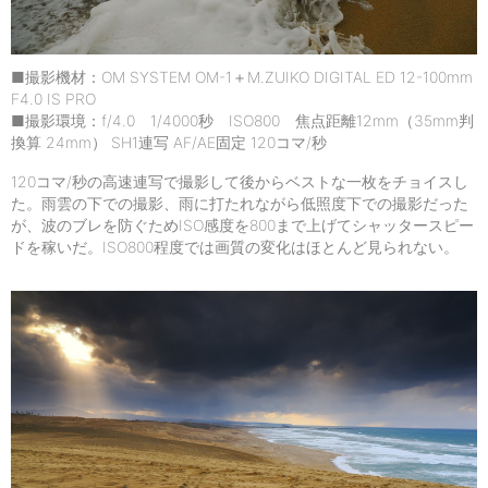
■撮影機材：OM SYSTEM OM-1＋M.ZUIKO DIGITAL ED 12-100mm
F4.0 IS PRO
■撮影環境：f/4.0 1/4000秒 ISO800 焦点距離12mm（35mm判
換算 24mm） SH1連写 AF/AE固定 120コマ/秒
120コマ/秒の高速連写で撮影して後からベストな一枚をチョイスし
た。雨雲の下での撮影、雨に打たれながら低照度下での撮影だった
が、波のブレを防ぐためISO感度を800まで上げてシャッタースピー
ドを稼いだ。ISO800程度では画質の変化はほとんど見られない。