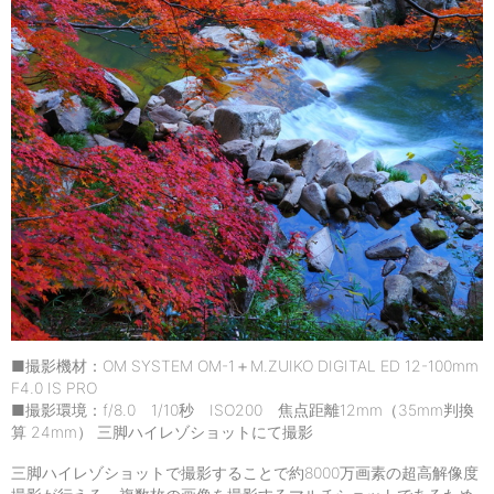
■撮影機材：OM SYSTEM OM-1＋M.ZUIKO DIGITAL ED 12-100mm
F4.0 IS PRO
■撮影環境：f/8.0 1/10秒 ISO200 焦点距離12mm（35mm判換
算 24mm） 三脚ハイレゾショットにて撮影
三脚ハイレゾショットで撮影することで約8000万画素の超高解像度