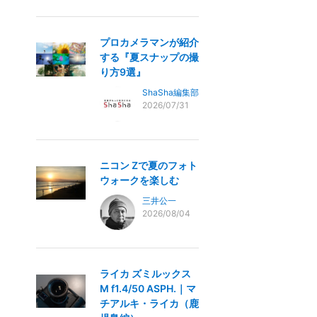
プロカメラマンが紹介
する『夏スナップの撮
り方9選』
ShaSha編集部
2026/07/31
ニコン Zで夏のフォト
ウォークを楽しむ
三井公一
2026/08/04
ライカ ズミルックス
M f1.4/50 ASPH.｜マ
チアルキ・ライカ（鹿