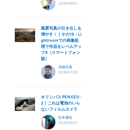
2026/08/01
風景写真の引き出しを
増やす！｜その19：Li
ghtroomでの画像処
理で作品をレベルアッ
プ4（スマートフォン
版）
高橋良典
2026/07/23
オリンパス PEN EES-
2｜これは電池のいら
ないフィルムカメラ
杉本優也
2026/08/01