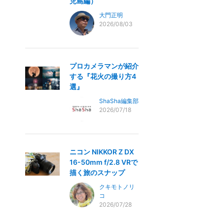
児島編）
大門正明
2026/08/03
プロカメラマンが紹介
する『花火の撮り方4
選』
ShaSha編集部
2026/07/18
ニコン NIKKOR Z DX
16-50mm f/2.8 VRで
描く旅のスナップ
クキモトノリ
コ
2026/07/28