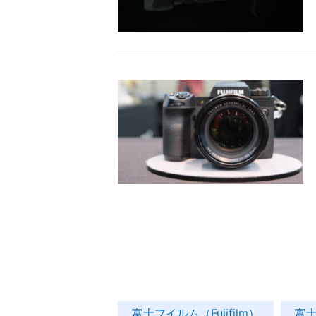
富士フイルム（Fujifilm）
富士