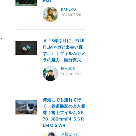
EKO
KANEKO
2026/07/26
・
＃『8年ぶりに、FUJI
FILMネガと出会い直
す。』｜フィルムカメ
ラの魅力 国分真央
国分真央
2026/08/02
何処にでも連れて行
く、鉄道撮影のよき相
棒｜富士フイルム XF
70-300mmF4-5.6 R
LM OIS WR
米屋こうじ