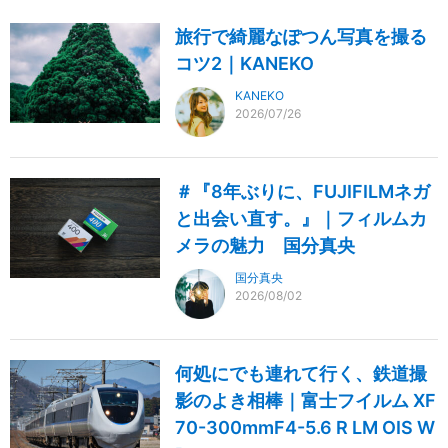
旅行で綺麗なぽつん写真を撮る
コツ2｜KANEKO
KANEKO
2026/07/26
＃『8年ぶりに、FUJIFILMネガ
と出会い直す。』｜フィルムカ
メラの魅力 国分真央
国分真央
2026/08/02
何処にでも連れて行く、鉄道撮
影のよき相棒｜富士フイルム XF
70-300mmF4-5.6 R LM OIS W