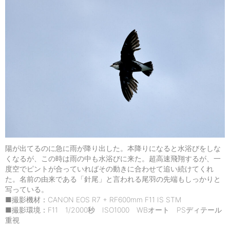
陽が出てるのに急に雨が降り出した。本降りになると水浴びをしな
くなるが、この時は雨の中も水浴びに来た。超高速飛翔するが、一
度空でピントが合っていればその動きに合わせて追い続けてくれ
た。名前の由来である「針尾」と言われる尾羽の先端もしっかりと
写っている。
■撮影機材：CANON EOS R7 + RF600mm F11 IS STM
■撮影環境：F11 1/2000秒 ISO1000 WBオート PSディテール
重視