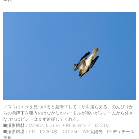
ノスリはエサを見つけると急降下してエサを捕らえる。のんびりか
らの急降下を狙うのはなかなかハードルが高いがフレームから外さ
なければピントはまず追従してくれる。
■撮影機材：CANON EOS R7 + RF800mm F11 IS STM
■撮影環境：F11 1/2000秒 ISO1250 WB太陽光 PSディテール
重視