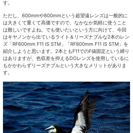
す。
ただし、600mmや800mmという超望遠レンズは一般的に
は大きくて重くて高価ですので、なかなか気軽に使うこと
は難しいですよね。でも使いたいという方に向けて、今回
はキヤノンから出ているライト＆リーズナブルな2本のレン
ズ「RF600mm F11 IS STM」「RF800mm F11 IS STM」を
紹介しようと思います。2本ともF11でのF値固定という縛り
はありますが、色収差を抑えるDOレンズを使用しているに
もかかわらずリーズナブルという大きなメリットがありま
す。