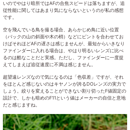
いのでやはり暗所ではAFの合焦スピードは落ちますが、追
従性能に関してはあまり気にならないというのが私の感想
です。
空を飛んでいる鳥を撮る場合、あらかじめ鳥に近い位置
（バックの山の斜面や木の梢）などにピントを合わせてお
けばそれほどAFの遅さは感じませんが、最短からいきなり
ファインダーに入れる場合は、やはり明るいレンズに比べ
るのは酷なことだと実感。ただし、ファインダーに一度捉
えてしまえば追従速度に不満は感じません。
超望遠レンズなので気になるのは「色収差」ですが、それ
をほとんど感じないのはキヤノンが誇るDOレンズの実力で
しょう。絞りを変えることができない割り切ったF値固定の
設計で、しかも暗めのF11という値はメーカーの自信と意地
だと感じますね。