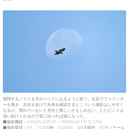
飛翔するノスリを月がバックになるように狙う。右目でファインダ
ーを覗き、左目をあけて全体を確認するとこういう撮影はしやすく
なるが、慣れていないと意外と難しいかもしれない。ただピントは
追い続けくれるので昔に比べれば楽になった。
■撮影機材：CANON EOS R7 + RF800mm F11 IS STM
■撮影環境：F11 1/3200秒 ISO1600 WB太陽光 PSディテール