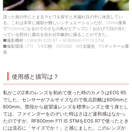
茂った枝の中にとまるマヒワを探すと木漏れ日の中に休息してい
る。これは非常に撮影が難しいシチュエーションだが、35mm換算
で1120mmになるので小さな小鳥がどアップに！おかげで日の当た
っている部分に露出を合わせ印象的に撮ることができた。
■撮影機材：CANON EOS R7 + RF800mm F11 IS STM
■撮影環境：F11 1/400秒 ISO1000 WB太陽光 PSディテール重
視
使用感と描写は？
私がこの2本のレンズを初めて使った時のカメラはEOS R5
でした。センサーがフルサイズなので焦点距離は600mmと
800mm。普段から超望遠レンズを標準レンズと使う身とし
ては、ファインダーをのぞいた時はさほど違和感はなかっ
たのですが、RF800mm F11 IS STMをEOS R7で使ったとき
には流石に「サイズでか！」と感じました。このレンズが