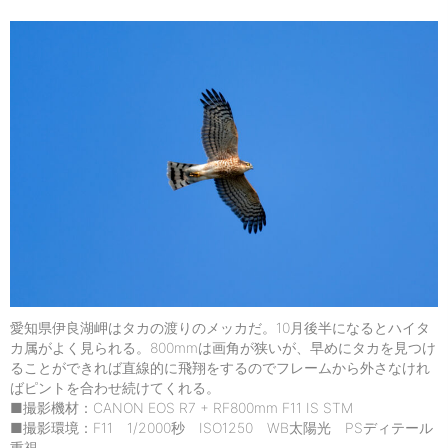
愛知県伊良湖岬はタカの渡りのメッカだ。10月後半になるとハイタ
カ属がよく見られる。800mmは画角が狭いが、早めにタカを見つけ
ることができれば直線的に飛翔をするのでフレームから外さなけれ
ばピントを合わせ続けてくれる。
■撮影機材：CANON EOS R7 + RF800mm F11 IS STM
■撮影環境：F11 1/2000秒 ISO1250 WB太陽光 PSディテール
重視