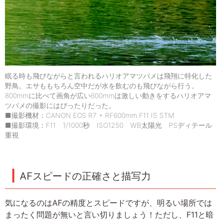
眠る時も飛びながらと言われるハリオアマツバメは飛翔に特化した
野鳥。エサももちろん空中だが水を飲むのも飛びながら行う。
800mmに比べて画角が広い600mmは激しい動きをするハリオアマ
ツバメの撮影にはぴったりだった。
■撮影機材：CANON EOS R7 + RF600mm F11 IS STM
■撮影環境：F11 1/1000秒 ISO1250 WB太陽光 PSディテール
重視
AFスピードの正確さと描写力
気になるのはAFの精度とスピードですが、明るい場所では
まったく問題が無いと言い切りましょう！ただし、F11と暗