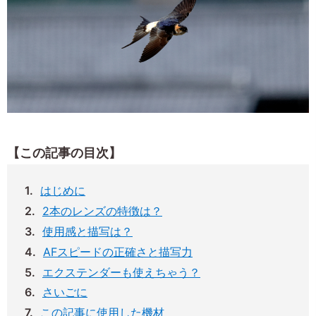
【この記事の目次】
はじめに
2本のレンズの特徴は？
使用感と描写は？
AFスピードの正確さと描写力
エクステンダーも使えちゃう？
さいごに
この記事に使用した機材