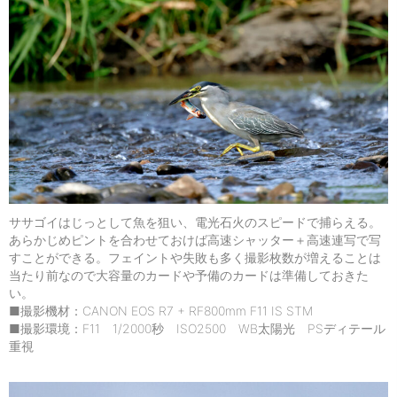
ササゴイはじっとして魚を狙い、電光石火のスピードで捕らえる。
あらかじめピントを合わせておけば高速シャッター＋高速連写で写
すことができる。フェイントや失敗も多く撮影枚数が増えることは
当たり前なので大容量のカードや予備のカードは準備しておきた
い。
■撮影機材：CANON EOS R7 + RF800mm F11 IS STM
■撮影環境：F11 1/2000秒 ISO2500 WB太陽光 PSディテール
重視