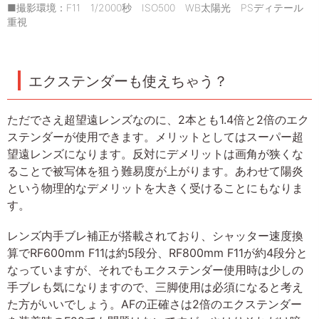
■撮影環境：F11 1/2000秒 ISO500 WB太陽光 PSディテール
重視
エクステンダーも使えちゃう？
ただでさえ超望遠レンズなのに、2本とも1.4倍と2倍のエク
ステンダーが使用できます。メリットとしてはスーパー超
望遠レンズになります。反対にデメリットは画角が狭くな
ることで被写体を狙う難易度が上がります。あわせて陽炎
という物理的なデメリットを大きく受けることにもなりま
す。
レンズ内手ブレ補正が搭載されており、シャッター速度換
算でRF600mm F11は約5段分、RF800mm F11が約4段分と
なっていますが、それでもエクステンダー使用時は少しの
手ブレも気になりますので、三脚使用は必須になると考え
た方がいいでしょう。AFの正確さは2倍のエクステンダー