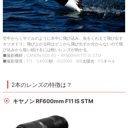
空中からミサイルのように水中に飛び込み、魚をくわえて飛び出す
カツオドリ。飛び上がる時はどこから飛び出すか分からないので飛
び込みから狙い続けるには軽いレンズが助かる。
■撮影機材：CANON EOS R3 + RF800mm F11 IS STM
■撮影環境：F11 1/4000秒 ISO1000 WB太陽光 PSオート
2本のレンズの特徴は？
キヤノン RF600mm F11 IS STM