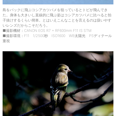
島をバックに飛ぶコシアカツバメを狙っているとトビが飛んでき
た。身体も大きいし直線的に飛ぶ姿はコシアカツバメに比べると拍
子抜けするくらい簡単。とはいえこんなことを言えるのは扱いやす
いレンズだからこそだろう。
■撮影機材：CANON EOS R7 + RF600mm F11 IS STM
■撮影環境：F11 1/2500秒 ISO1600 WB太陽光 PSディテール
重視