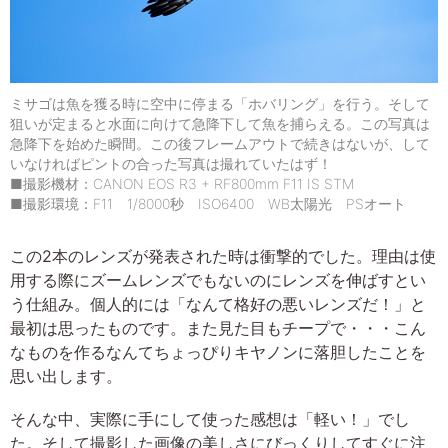
ミサゴは魚を獲る時に空中に停まる「ホバリング」を行う。そして
狙いが定まると水面に向けて急降下して魚を捕らえる。この写真は
急降下を始めた瞬間。この後フレームアウトで続きはないが、して
いなければピントの合った写真は撮れていたはず！
■撮影機材：CANON EOS R3 + RF800mm F11 IS STM
■撮影環境：F11 1/8000秒 ISO6400 WB太陽光 PSオート
この2本のレンズが発表された時は衝撃的でした。理由は使
用する際にズームレンズでもないのにレンズを伸ばすとい
う仕組み。個人的には「なんて格好の悪いレンズだ！」と
最初は思ったものです。また見た目もチープで・・・こん
なものを作るなんてちょっぴりキヤノンに落胆したことを
思い出します。
そんな中、実際に手にして使った感想は「軽い！」でし
た。そして撮影した画像の美しさにびっくりしてすぐに注