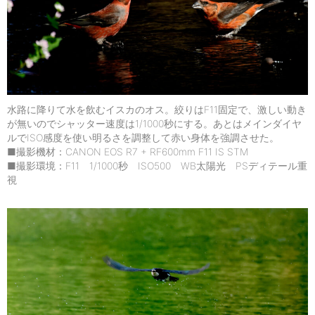
水路に降りて水を飲むイスカのオス。絞りはF11固定で、激しい動き
が無いのでシャッター速度は1/1000秒にする。あとはメインダイヤ
ルでISO感度を使い明るさを調整して赤い身体を強調させた。
■撮影機材：CANON EOS R7 + RF600mm F11 IS STM
■撮影環境：F11 1/1000秒 ISO500 WB太陽光 PSディテール重
視