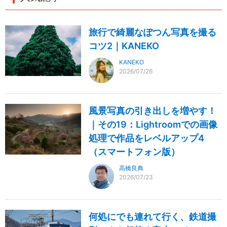
旅行で綺麗なぽつん写真を撮る
コツ2｜KANEKO
KANEKO
2026/07/26
風景写真の引き出しを増やす！
｜その19：Lightroomでの画像
処理で作品をレベルアップ4
（スマートフォン版）
高橋良典
2026/07/23
何処にでも連れて行く、鉄道撮