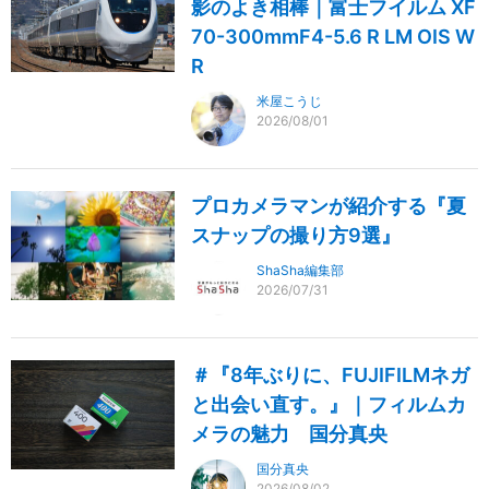
影のよき相棒｜富士フイルム XF
70-300mmF4-5.6 R LM OIS W
R
米屋こうじ
2026/08/01
プロカメラマンが紹介する『夏
スナップの撮り方9選』
ShaSha編集部
2026/07/31
＃『8年ぶりに、FUJIFILMネガ
と出会い直す。』｜フィルムカ
メラの魅力 国分真央
国分真央
2026/08/02