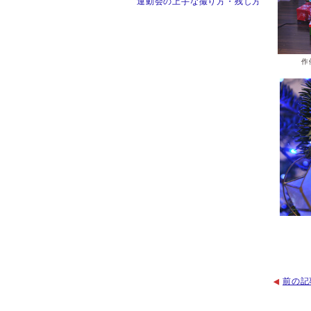
運動会の上手な撮り方・残し方
作
前の記