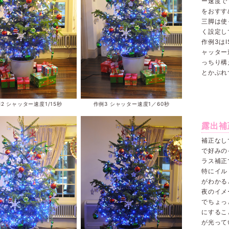
ー速度で
をおすす
三脚は使
く設定し
作例3は
ャッター
っちり構
とかぶれ
2 シャッター速度1/15秒
作例3 シャッター速度1／60秒
露出補
補正なし
で好みの
ラス補正
特にイル
がわかる
夜のイメ
でちょっ
にするこ
が光って