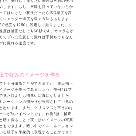
すが、安心して撮りたい場合は三脚の使用
めします。もし、三脚を持っていないとか
ってはいけない状況だったらISO感度を高
てシャッター速度を稼ぐ方法もあります。
ISO感度を1250に設定して撮りました。シ
速度は補正なしで1/60秒です。カメラをが
えてブレに注意して撮れば手持ちでもなん
ずに撮れる速度です。
正で好みのイメージを作る
でも十分撮ることができますが、露出補正
イメージを作ってみましょう。作例4はプ
で見た目よりも明るい写真になりました。
ミネーションの明かりが強調されているの
と思います。また、クリスマスと言うのは
ージが強いイベントです。作例5は－補正
と暗く撮ることで夜っぽいイメージの写真
ともできます。暗い中でイルミネーション
いる様子を印象的に表現することができま