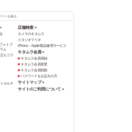
ツリーを撮る
»
店舗検索 »
る
カメラのキタムラ
スタジオマリオ
フォトブ
iPhone・Apple製品修理サービス
ラム
キタムラ会員 »
役立ちコラ
キタムラ会員登録
キタムラ会員変更
キタムラ会員削除
パスワードをお忘れの方
サイトマップ »
ォトカルチ
サイトのご利用について »