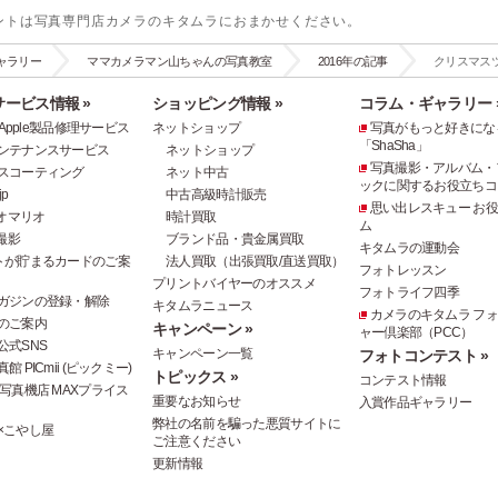
ントは写真専門店カメラのキタムラにおまかせください。
ャラリー
ママカメラマン山ちゃんの写真教室
2016年の記事
クリスマス
ービス情報 »
ショッピング情報 »
コラム・ギャラリー 
e・Apple製品修理サービス
ネットショップ
写真がもっと好きにな
「ShaSha」
ンテナンスサービス
ネットショップ
写真撮影・アルバム・
スコーティング
ネット中古
ックに関するお役立ちコ
p
中古高級時計販売
思い出レスキュー お
オマリオ
時計買取
ム
撮影
ブランド品・貴金属買取
キタムラの運動会
トが貯まるカードのご案
法人買取（出張買取/直送買取）
フォトレッスン
プリントバイヤーのオススメ
フォトライフ四季
ガジンの登録・解除
キタムラニュース
カメラのキタムラ フ
のご案内
キャンペーン »
ャー倶楽部（PCC）
公式SNS
キャンペーン一覧
フォトコンテスト »
 PICmii (ピックミー)
トピックス »
コンテスト情報
写真機店 MAXプライス
重要なお知らせ
入賞作品ギャラリー
弊社の名前を騙った悪質サイトに
×こやし屋
ご注意ください
更新情報