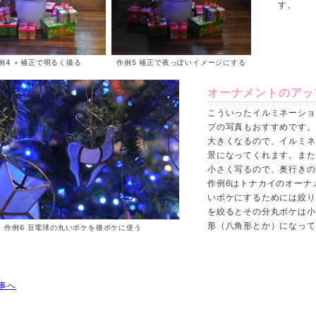
す。
例4 ＋補正で明るく撮る
作例5 補正で夜っぽいイメージにする
オーナメントのアッ
こういったイルミネーショ
プの写真もおすすめです。
大きくなるので、イルミネ
景になってくれます。また
小さく写るので、奥行きの
作例6はトナカイのオーナ
いボケにするためには絞り
を絞るとその分丸ボケは小
形（八角形とか）になって
作例6 豆電球の丸いボケを後ボケに使う
事へ