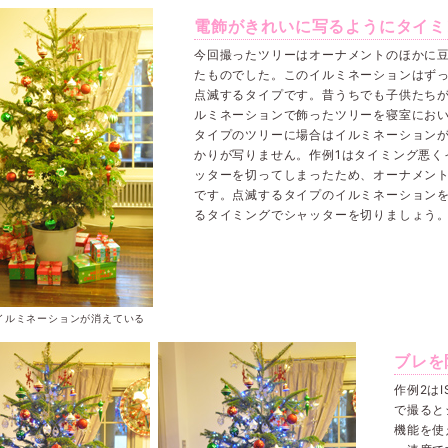
電飾がきれいに写るようにタイミ
今回撮ったツリーはオーナメントのほかに
たものでした。このイルミネーションはず
点滅するタイプです。昔うちでも子供たち
ルミネーションで飾ったツリーを寝室にお
タイプのツリーに場合はイルミネーション
かりが写りません。作例1はタイミング悪く
ッターを切ってしまったため、オーナメン
です。点滅するタイプのイルミネーション
るタイミングでシャッターを切りましょう
 イルミネーションが消えている
ブレを
作例2は
で撮ると
機能を使