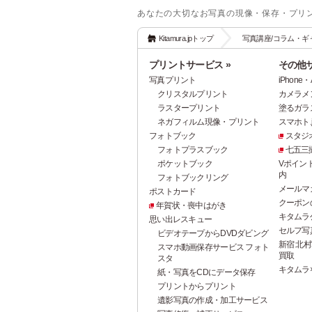
あなたの大切なお写真の現像・保存・プリ
Kitamura.jpトップ
写真講座/コラム・ギ
プリントサービス »
その他サ
写真プリント
iPhon
クリスタルプリント
カメラメ
ラスタープリント
塗るガラ
ネガフィルム現像・プリント
スマホト.j
フォトブック
スタジ
フォトプラスブック
七五三
ポケットブック
Vポイン
内
フォトブックリング
メールマ
ポストカード
クーポン
年賀状・喪中はがき
キタムラ
思い出レスキュー
セルフ写真館
ビデオテープからDVDダビング
新宿 北村
スマホ動画保存サービス フォト
買取
スタ
キタムラ
紙・写真をCDにデータ保存
プリントからプリント
遺影写真の作成・加工サービス