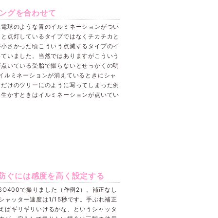
ングを合わせて
豆電球のような青のイルミネーションがつい
っと点灯しているタイプではなくチカチカと
が小さかった頃こういう点滅するタイプのイ
いていました。当然ではありますがこういう
が点いている受胎で撮らないとせっかくの明
イルミネーションが消えているときにシャ
トだけのツリーにのように写ってしまった例
を生かすときはイルミネーションが点いてい
。
防ぐには感度を高く設定する
ISO400で撮りました（作例2）。補正なし
シャッター速度は1/15秒です。手ぶれ補正
えばギリギリいけるかな、というシャッタ