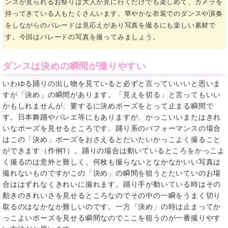
ンスが見られるお祭りは大人が見に行くだけでも楽しめて、カメラを
持ってきている人もたくさんいます。華やかな衣装でのダンスや演奏
をしながらのパレードは見応えがあり写真を撮るにも楽しい素材で
す。今回はパレードの写真を撮ってみましょう。
ダンスは決めの瞬間が撮りやすい
いわゆる踊りの出し物を見ていると必ずと言っていいいと思いま
すが「決め」の瞬間があります。「見えを切る」と言ってもいい
かもしれませんが、要するに決めポーズをとって止まる瞬間で
す。日本舞踊やバレエ等にもありますが、かっこいいまたはきれ
いなポーズを見せるところです。踊り系のパフォーマンスの場合
はこの「決め」ポーズをおさえるとだいたいかっこよく撮ること
ができます（作例1）。踊りの場合は動いているところをかっこよ
く撮るのは意外と難しく、何枚も撮らないとなかなかいい写真は
撮れないものですがこの「決め」の瞬間を狙うとたいていのお場
合ははずれなくきれいに撮れます。踊り手が動いている時はその
動きのきれいさを見せるところなのでその中の一瞬をうまく切り
取るのはなかなか難しいのです。一方「決め」の時は止まってか
っこよいポーズを見せる瞬間なのでここを狙うのが一番撮りやす