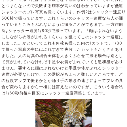
とつまらないので失敗する確率が高いのはわかっていますが低速
シャッターのブレ写真も撮っています。作例2はシャッター速度1/
500秒で撮っています。これくらいのシャッター速度なら人が踊
っているところもぶれないように撮ることができます。一方作例
3はシャッター速度1/80秒で撮っています。「顔はぶれないよう
にしながら衣装がぶれるくらい」を狙ってこのシャッター速度に
しました。かといってこれも何枚も撮った内の1カットで、1/80
で撮った写真の中にはぶれすぎて失敗したカットもたくさんあり
ました。人の写真の場合全体を大きくぶらせて撮る場合は別とし
て顔がぶれていなければ手足や衣装がぶれていても違和感があり
ません。要するに顔はぶれないけど手足や体がぶれるシャッター
速度が必要なわけで、この選択がちょっと難しいところです。ど
の程度アップで撮るかとか踊り手の動きの速さによってブレの具
合が変わりますから一概には言えないのですが、こういう場合私
は1/60秒前後を目安にシャッター速度調整しています。