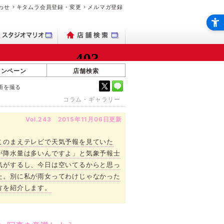
わせ
キタムラ会員登録・変更
メルマガ登録
ャンペーン
店舗検索
雨を撮る
コラム・ギャラリー
Vol.243 2015年11月06日更新
このまえテレビで天気予報を見ていた
が降水量は多いんですよ」と気象予報士
気がするし、今日は空いてるからと思っ
た。別に私が雨女ってわけじゃなかった
方を紹介します。