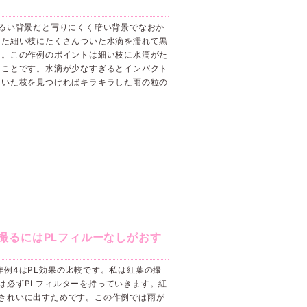
るい背景だと写りにくく暗い背景でなおか
ちた細い枝にたくさんついた水滴を濡れて黒
た。この作例のポイントは細い枝に水滴がた
ることです。水滴が少なすぎるとインパクト
ついた枝を見つければキラキラした雨の粒の
撮るにはPLフィルーなしがおす
作例4はPL効果の比較です。私は紅葉の撮
は必ずPLフィルターを持っていきます。紅
きれいに出すためです。この作例では雨が