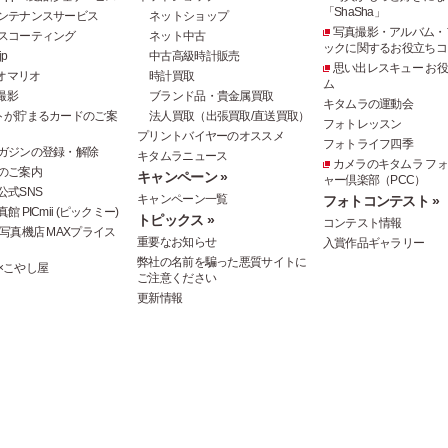
「ShaSha」
ンテナンスサービス
ネットショップ
写真撮影・アルバム・
スコーティング
ネット中古
ックに関するお役立ちコ
p
中古高級時計販売
思い出レスキュー お
オマリオ
時計買取
ム
撮影
ブランド品・貴金属買取
キタムラの運動会
トが貯まるカードのご案
法人買取（出張買取/直送買取）
フォトレッスン
プリントバイヤーのオススメ
フォトライフ四季
ガジンの登録・解除
キタムラニュース
カメラのキタムラ フ
のご案内
キャンペーン »
ャー倶楽部（PCC）
公式SNS
キャンペーン一覧
フォトコンテスト »
 PICmii (ピックミー)
トピックス »
コンテスト情報
写真機店 MAXプライス
重要なお知らせ
入賞作品ギャラリー
弊社の名前を騙った悪質サイトに
×こやし屋
ご注意ください
更新情報