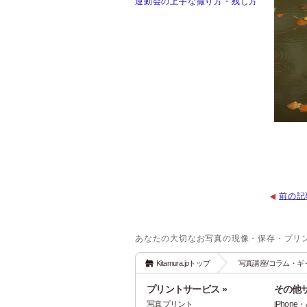
運動会の上手な撮り方・残し方
前の記
あなたの大切なお写真の現像・保存・プリ
Kitamura.jpトップ
写真講座/コラム・ギ
プリントサービス »
その他サ
写真プリント
iPhon