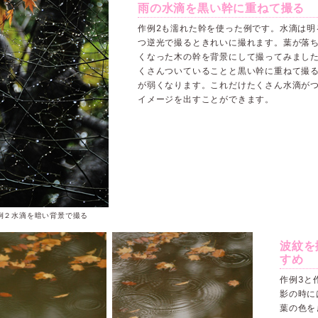
雨の水滴を黒い幹に重ねて撮る
作例2も濡れた幹を使った例です。水滴は明
つ逆光で撮るときれいに撮れます。葉が落
くなった木の幹を背景にして撮ってみまし
くさんついていることと黒い幹に重ねて撮
が弱くなります。これだけたくさん水滴が
イメージを出すことができます。
例２水滴を暗い背景で撮る
波紋を
すめ
作例3と
影の時に
葉の色を