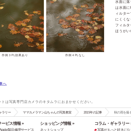
水面に落
は水面に
ィルター
にくくな
フィルタ
ほうがい
作例３PL効果あり
作例４PLなし
事へ
ントは写真専門店カメラのキタムラにおまかせください。
ャラリー
ママカメラマン山ちゃんの写真教室
2015年の記事
秋の雨を撮
ービス情報 »
ショッピング情報 »
コラム・ギャラリー 
e・Apple製品修理サービス
ネットショップ
写真がもっと好きにな