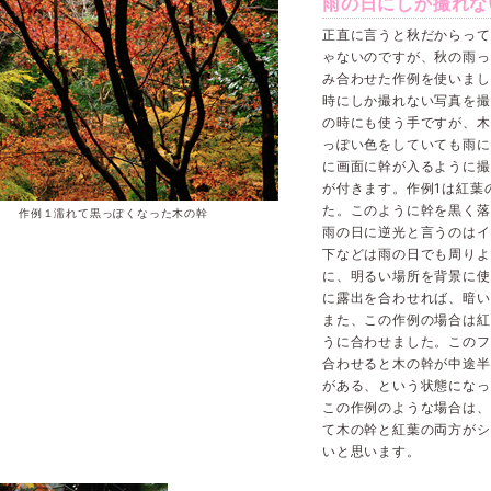
雨の日にしか撮れな
正直に言うと秋だからって
ゃないのですが、秋の雨っ
み合わせた作例を使いまし
時にしか撮れない写真を撮
の時にも使う手ですが、木
っぽい色をしていても雨に
に画面に幹が入るように撮
が付きます。作例1は紅葉
た。このように幹を黒く落
作例１濡れて黒っぽくなった木の幹
雨の日に逆光と言うのはイ
下などは雨の日でも周りよ
に、明るい場所を背景に使
に露出を合わせれば、暗い
また、この作例の場合は紅
うに合わせました。このフ
合わせると木の幹が中途半
がある、という状態になっ
この作例のような場合は、
て木の幹と紅葉の両方がシ
いと思います。