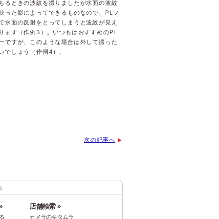
ちるときの波紋を撮りましたが水面の波紋
映った影によってできるものなので、PLフ
で水面の反射をとってしまうと波紋が見え
ります（作例3）。いつもはおすすめのPL
ーですが、このような場合は外して撮った
いでしょう（作例4）。
次の記事へ
る
»
店舗検索 »
る
カメラのキタムラ