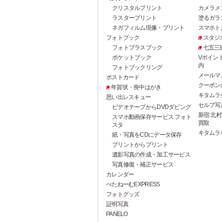
クリスタルプリント
カメラメ
ラスタープリント
塗るガラ
ネガフィルム現像・プリント
スマホト.j
フォトブック
スタジ
フォトプラスブック
七五三
ポケットブック
Vポイン
内
フォトブックリング
メールマ
ポストカード
クーポン
年賀状・喪中はがき
キタムラ
思い出レスキュー
セルフ写真館
ビデオテープからDVDダビング
新宿 北村
スマホ動画保存サービス フォト
買取
スタ
キタムラ
紙・写真をCDにデータ保存
プリントからプリント
遺影写真の作成・加工サービス
写真修復・補正サービス
カレンダー
ぺたねーむEXPRESS
フォトグッズ
証明写真
PANELO