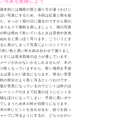
い写真を意識しよう
基本的には梅雨の雨と撮り方が違うわけじ
ぽい写真にするため、今回は紅葉と雨を組
た。せっかく雨の日に撮るのですから雨の
るつもりで素材を探しましょう。桜の写真
の幹は晴れて乾いているときは茶色や灰色
ぬれると黒っぽく写ります。こういうとき
ると黒がしまって写真によいコントラスト
の赤い色と黒い幹を組み合わせて撮りまし
とすには逆光気味のほうが適しています。
メージがわかないかもしれませんが、木の
り暗くなっていますから、暗い場所を手前
えば柔らかい逆光になります。明るい背景
幹の部分がより黒く写るというわけです。
葉が背景になっているのでピントは幹のほ
レーミングのままで紅葉のほうにピントを
端なぼけになってしまい、手前に黒いボケ
てしまうため木の幹が目障りになります。
木の幹にピントを合わせるか、絞りを絞っ
ャープに写るようにするか、どちらかがい