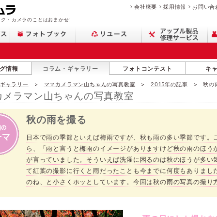
会社概要
採用情報
お問い合
ク・カメラのことはおまかせ!
グ情報
コラム・ギャラリー
フォトコンテスト
キ
・ギャラリー
ママカメラマン山ちゃんの写真教室
2015年の記事
秋の
カメラマン山ちゃんの写真教室
秋の雨を撮る
日本で雨の季節といえば梅雨ですが、秋も雨の多い季節です。
ら、「雨と言うと梅雨のイメージがありますけど秋の雨のほう
が言っていました。そういえば洗濯に困るのは秋のほうが多い
て紅葉の撮影に行くと雨だったことも今までに何度もありまし
のね、と小さくホッとしています。今回は秋の雨の写真の撮り