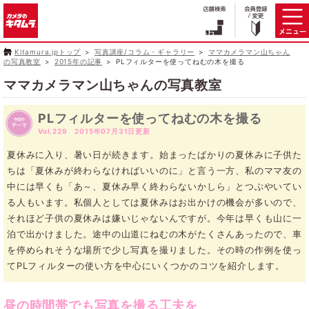
Kitamura.jpトップ
写真講座/コラム・ギャラリー
ママカメラマン山ちゃん
の写真教室
2015年の記事
PLフィルターを使ってねむの木を撮る
ママカメラマン山ちゃんの写真教室
PLフィルターを使ってねむの木を撮る
Vol.229 2015年07月31日更新
夏休みに入り、暑い日が続きます。始まったばかりの夏休みに子供た
ちは「夏休みが終わらなければいいのに」と言う一方、私のママ友の
中には早くも「あ～、夏休み早く終わらないかしら」とつぶやいてい
る人もいます。私個人としては夏休みはお出かけの機会が多いので、
それほど子供の夏休みは嫌いじゃないんですが。今年は早くも山に一
泊で出かけました。途中の山道にねむの木がたくさんあったので、車
を停められそうな場所で少し写真を撮りました。その時の作例を使っ
てPLフィルターの使い方を中心にいくつかのコツを紹介します。
昼の時間帯でも写真を撮る工夫を