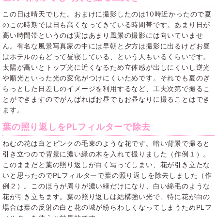
この日は晴天でした。おまけに撮影したのは10時近かったので夏
のこの時期では日も高くなってきている時間帯です。あまり日が
高い時間帯というのは実はあまり風景の撮影には向いていませ
ん。有名な風景写真家の中には早朝と夕方は撮影に出るけどお昼
はホテルのもどって昼寝している、という人もいるくらいです。
太陽が高いとトップ光に近くなるため立体感が出しにくいし逆光
や順光といった光の変化がつけにくいためです。それでも夏のぎ
らっとした日差しのイメージを利用するなど、工夫次第で撮るこ
とができますのでがんばればお昼でもお昼なりに撮ることはでき
ます。
葉の照り返しをPLフィルターで除去
ねむの花は白とピンクの毛束のような花です。暗い背景で撮ると
引き立つので背景に濃い緑の木を入れて撮りました（作例１）。
このままだと葉の照り返しが白く写ってしまい、花が引き立たな
いと思ったのでPLフィルターで葉の照り返しを除去しました（作
例２）。このほうが周りが濃い緑だけになり、白い綿毛のような
花が引き立ちます。葉の照り返しは結構強い光で、特に花が白の
場合は葉の反射の白と花の城が紛らわしくなってしまうためPLフ