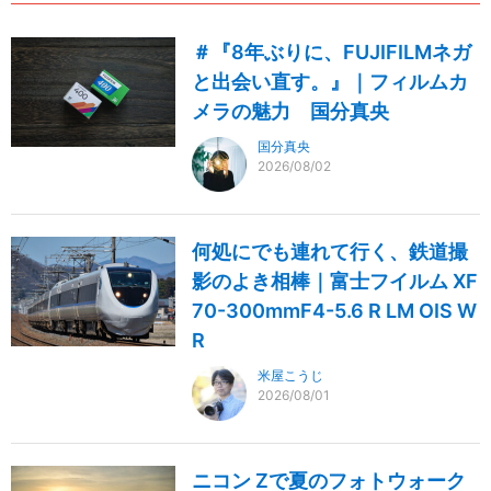
＃『8年ぶりに、FUJIFILMネガ
と出会い直す。』｜フィルムカ
メラの魅力 国分真央
国分真央
2026/08/02
何処にでも連れて行く、鉄道撮
影のよき相棒｜富士フイルム XF
70-300mmF4-5.6 R LM OIS W
R
米屋こうじ
2026/08/01
ニコン Zで夏のフォトウォーク