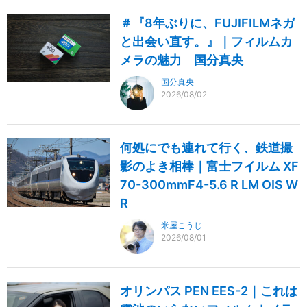
＃『8年ぶりに、FUJIFILMネガ
と出会い直す。』｜フィルムカ
メラの魅力 国分真央
国分真央
2026/08/02
何処にでも連れて行く、鉄道撮
影のよき相棒｜富士フイルム XF
70-300mmF4-5.6 R LM OIS W
R
米屋こうじ
2026/08/01
オリンパス PEN EES-2｜これは