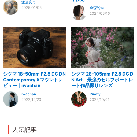
渡邉真弓
2025/01/05
金森玲奈
2024/08/16
シグマ 18-50mm F2.8 DC DN
シグマ 28-105mm F2.8 DG D
Contemporary Xマウントレ
N Art｜最強のセルフポートレ
ビュー｜iwachan
ート作品撮りレンズ
iwachan
Rinaty
2022/12/20
2025/10/01
人気記事