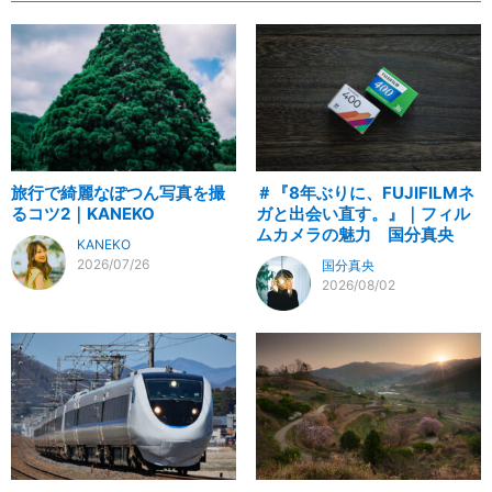
旅行で綺麗なぽつん写真を撮
＃『8年ぶりに、FUJIFILMネ
るコツ2｜KANEKO
ガと出会い直す。』｜フィル
ムカメラの魅力 国分真央
KANEKO
2026/07/26
国分真央
2026/08/02