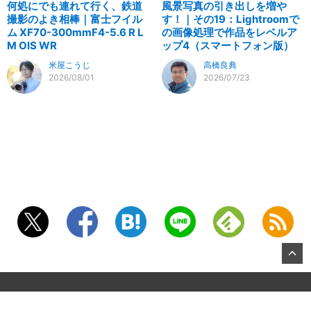
何処にでも連れて行く、鉄道
風景写真の引き出しを増や
撮影のよき相棒｜富士フイル
す！｜その19：Lightroomで
ム XF70-300mmF4-5.6 R L
の画像処理で作品をレベルア
M OIS WR
ップ4（スマートフォン版）
米屋こうじ
高橋良典
2026/08/01
2026/07/23
©2026, KITAMURA Co., Ltd.
About US
お問合せ