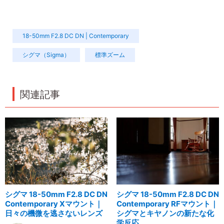
18-50mm F2.8 DC DN | Contemporary
シグマ（Sigma）
標準ズーム
関連記事
シグマ 18-50mm F2.8 DC DN
シグマ 18-50mm F2.8 DC DN
Contemporary Xマウント｜
Contemporary RFマウント｜
日々の機微を逃さないレンズ
シグマとキヤノンの新たな化
学反応