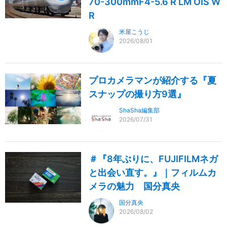
70-300mmF4-5.6 R LM OIS W
R
米屋こうじ
2026/08/01
プロカメラマンが紹介する『夏
スナップの撮り方9選』
ShaSha編集部
2026/07/31
＃『8年ぶりに、FUJIFILMネガ
と出会い直す。』｜フィルムカ
メラの魅力 国分真央
国分真央
2026/08/02