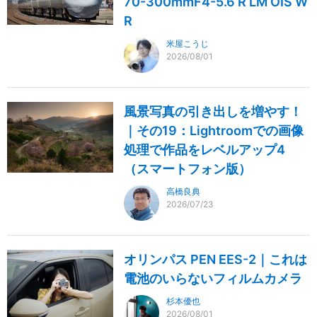
70-300mmF4-5.6 R LM OIS W
R
米屋こうじ
2026/08/01
風景写真の引き出しを増やす！
｜その19：Lightroomでの画像
処理で作品をレベルアップ4
（スマートフォン版）
高橋良典
2026/07/23
オリンパス PEN EES-2｜これは
電池のいらないフィルムカメラ
杉本優也
2026/08/01