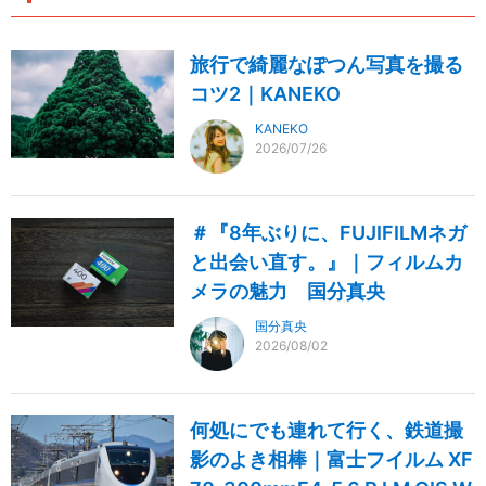
旅行で綺麗なぽつん写真を撮る
コツ2｜KANEKO
KANEKO
2026/07/26
＃『8年ぶりに、FUJIFILMネガ
と出会い直す。』｜フィルムカ
メラの魅力 国分真央
国分真央
2026/08/02
何処にでも連れて行く、鉄道撮
影のよき相棒｜富士フイルム XF