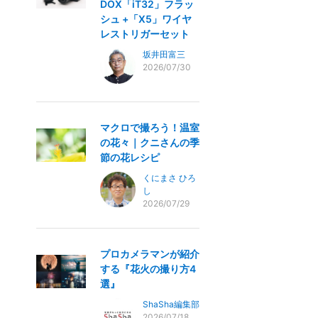
DOX「iT32」フラッ
シュ +「X5」ワイヤ
レストリガーセット
坂井田富三
2026/07/30
マクロで撮ろう！温室
の花々｜クニさんの季
節の花レシピ
くにまさ ひろ
し
2026/07/29
プロカメラマンが紹介
する『花火の撮り方4
選』
ShaSha編集部
2026/07/18