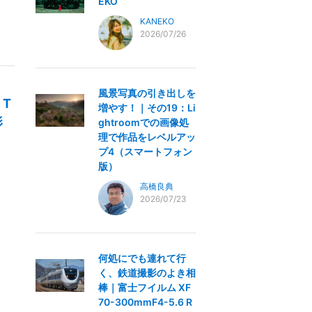
EKO
KANEKO
2026/07/26
風景写真の引き出しを
 T
増やす！｜その19：Li
影
ghtroomでの画像処
理で作品をレベルアッ
プ4（スマートフォン
版）
高橋良典
2026/07/23
何処にでも連れて行
く、鉄道撮影のよき相
棒｜富士フイルム XF
70-300mmF4-5.6 R