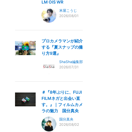
LM OIS WR
米屋こうじ
2026/08/01
プロカメラマンが紹介
する『夏スナップの撮
り方9選』
ShaSha編集部
2026/07/31
＃『8年ぶりに、FUJI
FILMネガと出会い直
す。』｜フィルムカメ
ラの魅力 国分真央
国分真央
2026/08/02