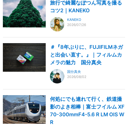
旅行で綺麗なぽつん写真を撮る
コツ2｜KANEKO
KANEKO
2026/07/26
＃『8年ぶりに、FUJIFILMネガ
と出会い直す。』｜フィルムカ
メラの魅力 国分真央
国分真央
2026/08/02
何処にでも連れて行く、鉄道撮
影のよき相棒｜富士フイルム XF
70-300mmF4-5.6 R LM OIS W
R