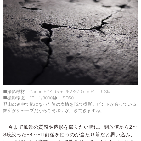
■撮影機材：Canon EOS R5 + RF28-70mm F2 L USM
■撮影環境：F2 1/8000秒 ISO50
登山の途中で気になった岩の表情をF2で撮影。ピントが合っている
箇所がシャープだからこそボケが活きてきますね。
今まで風景の質感や造形を撮りたい時に、開放値から2〜
3段絞ったF8～F11前後を使うのが当たり前だと思い込み、