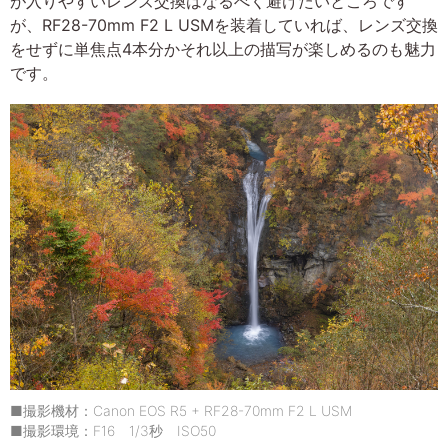
が入りやすいレンズ交換はなるべく避けたいところです
が、RF28-70mm F2 L USMを装着していれば、レンズ交換
をせずに単焦点4本分かそれ以上の描写が楽しめるのも魅力
です。
■撮影機材：Canon EOS R5 + RF28-70mm F2 L USM
■撮影環境：F16 1/3秒 ISO50