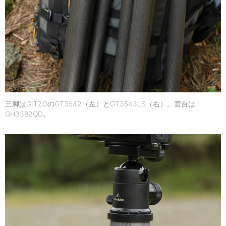
三脚はGITZOのGT3542（左）とGT3543LS（右）。雲台は
GH3382QD。