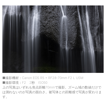
■撮影機材：Canon EOS R5 + RF28-70mm F2 L USM
■撮影環境：F2 2秒 ISO50
上の写真はいずれも焦点距離70mmで撮影。ズーム域の数値だけで
は測れないのが写真の面白さ。被写体との距離感で写真が変わりま
す。