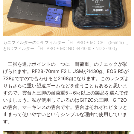
カニフィルターのCPLフィルター「HT PRO + MC CPL（95mm）」
とNDフィルター 「HT PRO + MC ND 64-1000・ND 2-400」
三脚を選ぶポイントの一つに「耐荷重」のチェックが挙
げられます。RF28-70mm F2 L USMが1430g、EOS R5が
738gですので合わせると2168gになります。このレンズよ
りもさらに重い望遠ズームなどを使うこともあると思いま
すので、雲台と三脚の耐荷重5～6㎏以上の製品を選んで使
いましょう。私が使用しているのはGITZOの三脚、GITZO
の雲台、マーキンスの雲台です。雲台はそれぞれピタッと
止まって使いやすいというシンプルな理由で使用していま
す。