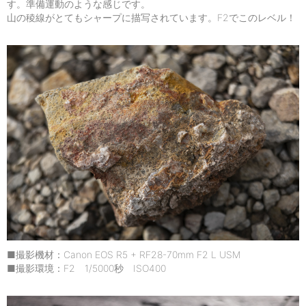
す。準備運動のような感じです。
山の稜線がとてもシャープに描写されています。F2でこのレベル！
■撮影機材：Canon EOS R5 + RF28-70mm F2 L USM
■撮影環境：F2 1/5000秒 ISO400