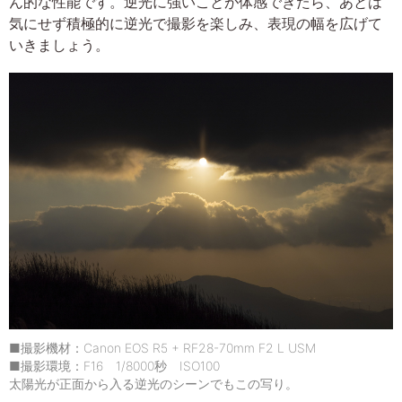
ん的な性能です。逆光に強いことが体感できたら、あとは
気にせず積極的に逆光で撮影を楽しみ、表現の幅を広げて
いきましょう。
■撮影機材：Canon EOS R5 + RF28-70mm F2 L USM
■撮影環境：F16 1/8000秒 ISO100
太陽光が正面から入る逆光のシーンでもこの写り。