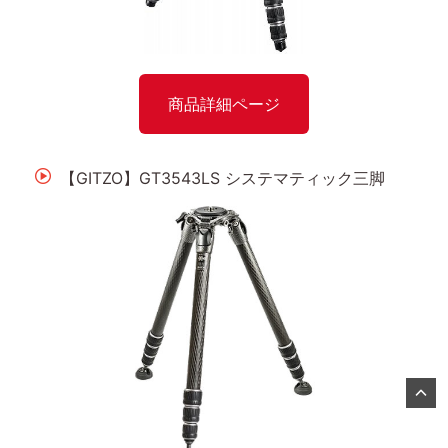
商品詳細ページ
【GITZO】GT3543LS システマティック三脚