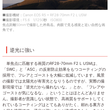
■撮影機材：Canon EOS R5 + RF28-70mm F2 L USM
■撮影環境：F5.6 1/1250秒 ISO800
焦点距離50mmで撮影した杵島岳。肉眼で見る感覚と近い自然な画
角です。
逆光に強い
単焦点に匹敵する画質のRF28-70mm F2 L USMは、
「SWC」と「ASC」の反射防止効果をもつコーティングの
採用で、フレアとゴーストを大幅に低減しています。風景
の撮影では太陽光が有害光となりうるのですが、実際の撮
影現場では「逆光だから撮れないな。」とか、「フレアや
ゴーストが気になるな。」ということはほとんどありませ
ん。撮影者が意識しない状態で、高画質をサポートしてく
れているコーティングはとてもありがたく、頼れる裏方さ