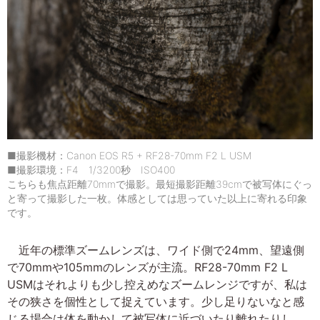
■撮影機材：Canon EOS R5 + RF28-70mm F2 L USM
■撮影環境：F4 1/3200秒 ISO400
こちらも焦点距離70mmで撮影。最短撮影距離39cmで被写体にぐっ
と寄って撮影した一枚。体感としては思っていた以上に寄れる印象
です。
近年の標準ズームレンズは、ワイド側で24mm、望遠側
で70mmや105mmのレンズが主流。RF28-70mm F2 L
USMはそれよりも少し控えめなズームレンジですが、私は
その狭さを個性として捉えています。少し足りないなと感
じる場合は体を動かして被写体に近づいたり離れたりし