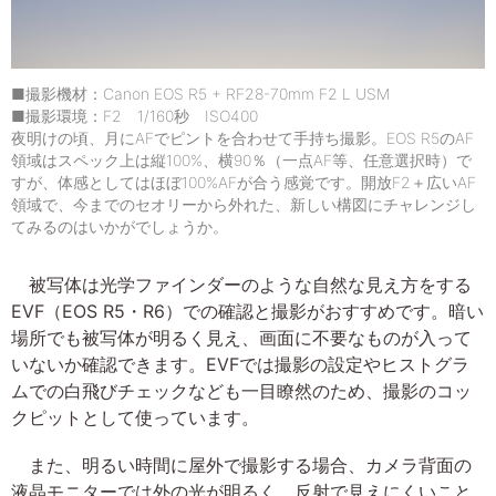
■撮影機材：Canon EOS R5 + RF28-70mm F2 L USM
■撮影環境：F2 1/160秒 ISO400
夜明けの頃、月にAFでピントを合わせて手持ち撮影。EOS R5のAF
領域はスペック上は縦100%、横90％（一点AF等、任意選択時）で
すが、体感としてはほぼ100%AFが合う感覚です。開放F2＋広いAF
領域で、今までのセオリーから外れた、新しい構図にチャレンジし
てみるのはいかがでしょうか。
被写体は光学ファインダーのような自然な見え方をする
EVF（EOS R5・R6）での確認と撮影がおすすめです。暗い
場所でも被写体が明るく見え、画面に不要なものが入って
いないか確認できます。EVFでは撮影の設定やヒストグラ
ムでの白飛びチェックなども一目瞭然のため、撮影のコッ
クピットとして使っています。
また、明るい時間に屋外で撮影する場合、カメラ背面の
液晶モニターでは外の光が明るく、反射で見えにくいこと