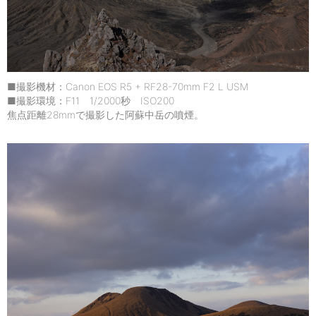
■撮影機材：Canon EOS R5 + RF28-70mm F2 L USM
■撮影環境：F11 1/2000秒 ISO200
焦点距離28mmで撮影した阿蘇中岳の噴煙。