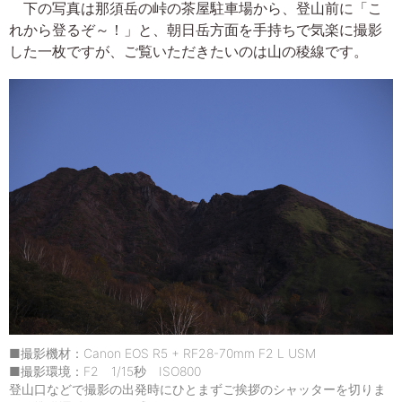
下の写真は那須岳の峠の茶屋駐車場から、登山前に「こ
れから登るぞ～！」と、朝日岳方面を手持ちで気楽に撮影
した一枚ですが、ご覧いただきたいのは山の稜線です。
■撮影機材：Canon EOS R5 + RF28-70mm F2 L USM
■撮影環境：F2 1/15秒 ISO800
登山口などで撮影の出発時にひとまずご挨拶のシャッターを切りま