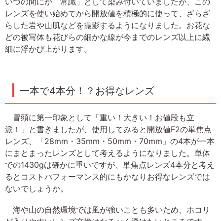
いつの間にか「常識」として染み付いていましたが、この
レンズを使い始めてから開放値を積極的に使って、ざらざ
らした岩や山肌などを撮影するようになりました。お花な
どの被写体も花びらの細かな線が今までのレンズ以上に繊
細に浮かび上がります。
一本で4本分！？お得なレンズ
冒頭に第一印象として「重い！大きい！お値段も立
派！」と書きましたが、使用してみると開放値F2の単焦点
レンズ、「28mm・35mm・50mm・70mm」の4本が一本
にまとまったレンズとして考えるようになりました。単体
での1430gは確かに重いですが、単焦点レンズ4本分と考え
るとコストパフォーマンス的にもかなりお得なレンズでは
ないでしょうか。
海や山の自然環境では風が強いことも多いため、ホコリ