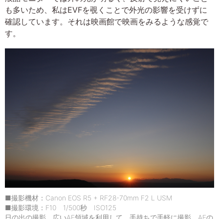
も多いため、私はEVFを覗くことで外光の影響を受けずに
確認しています。それは映画館で映画をみるような感覚で
す。
■撮影機材：Canon EOS R5 + RF28-70mm F2 L USM
■撮影環境：F10 1/500秒 ISO125
日の出の撮影。広いAF領域を利用して、手持ちで手軽に撮影。AFの