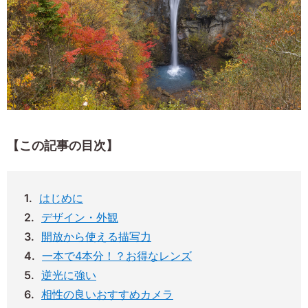
【この記事の目次】
はじめに
デザイン・外観
開放から使える描写力
一本で4本分！？お得なレンズ
逆光に強い
相性の良いおすすめカメラ