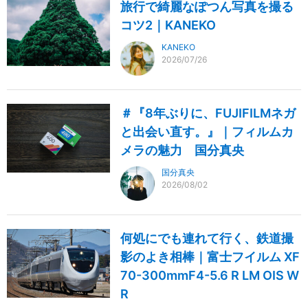
旅行で綺麗なぽつん写真を撮る
コツ2｜KANEKO
KANEKO
2026/07/26
＃『8年ぶりに、FUJIFILMネガ
と出会い直す。』｜フィルムカ
メラの魅力 国分真央
国分真央
2026/08/02
何処にでも連れて行く、鉄道撮
影のよき相棒｜富士フイルム XF
70-300mmF4-5.6 R LM OIS W
R