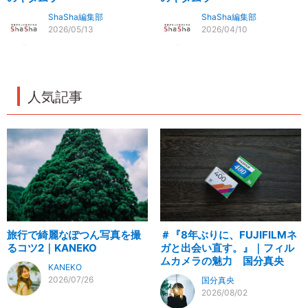
ShaSha編集部
ShaSha編集部
2026/05/13
2026/04/10
人気記事
旅行で綺麗なぽつん写真を撮
＃『8年ぶりに、FUJIFILMネ
るコツ2｜KANEKO
ガと出会い直す。』｜フィル
ムカメラの魅力 国分真央
KANEKO
2026/07/26
国分真央
2026/08/02