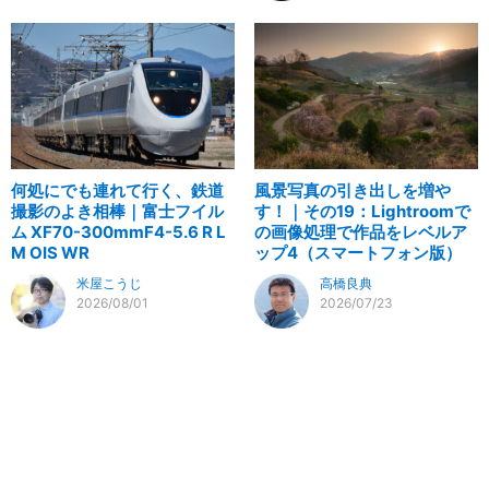
何処にでも連れて行く、鉄道
風景写真の引き出しを増や
撮影のよき相棒｜富士フイル
す！｜その19：Lightroomで
ム XF70-300mmF4-5.6 R L
の画像処理で作品をレベルア
M OIS WR
ップ4（スマートフォン版）
米屋こうじ
高橋良典
2026/08/01
2026/07/23